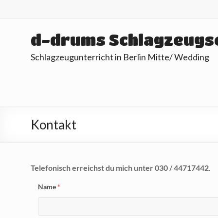
Skip
to
content
d-drums Schlagzeugs
Schlagzeugunterricht in Berlin Mitte/ Wedding
Kontakt
Telefonisch erreichst du mich unter 030 / 44717442
.
Name
*