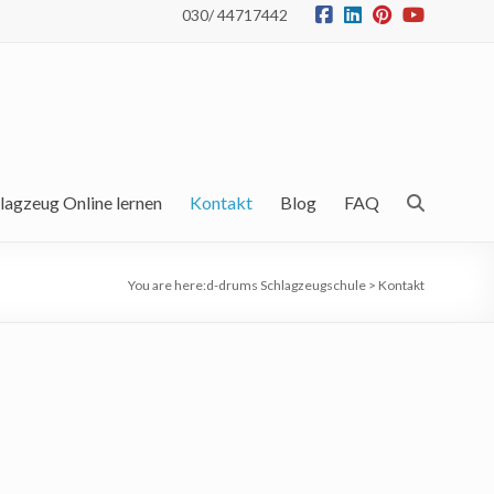
030/ 44717442
lagzeug Online lernen
Kontakt
Blog
FAQ
You are here:
d-drums Schlagzeugschule
>
Kontakt