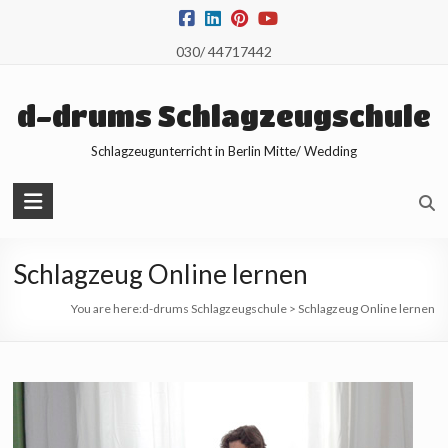
Skip
to
030/ 44717442
content
d-drums Schlagzeugschule
Schlagzeugunterricht in Berlin Mitte/ Wedding
Schlagzeug Online lernen
You are here:
d-drums Schlagzeugschule
>
Schlagzeug Online lernen