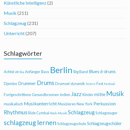
Künstliche Intelligenz
(2)
Musik
(211)
Schlagzeug
(231)
Unterricht
(207)
Schlagwörter
Berlin
Blues
d-drums
Achtel
Anfänger
Bass
Big Band
Afrika
Drums
Drummer
Djembe
Drumset
dynamik
Fest
feiern
festival
Musik
Jazz
mitte
Fortgeschrittene
Gesundbrunnen
Indien
Kinder
Musikunterricht
Perkussion
musikalisch
Musizieren
New York
Rhythmus
Schlagzeug
Ride Cymbal
Schlagzeuger
Rock-Musik
schlagzeug lernen
Schlagzeugschüler
Schlagzeugschule