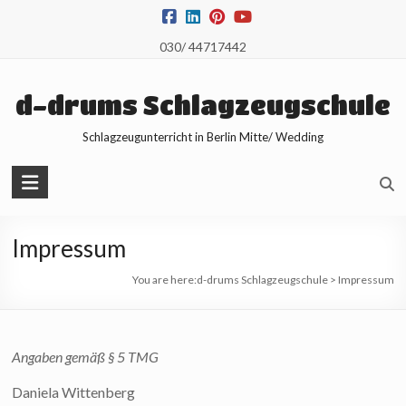
Skip
to
030/ 44717442
content
d-drums Schlagzeugschule
Schlagzeugunterricht in Berlin Mitte/ Wedding
Impressum
You are here:
d-drums Schlagzeugschule
>
Impressum
Angaben gemäß § 5 TMG
Daniela Wittenberg