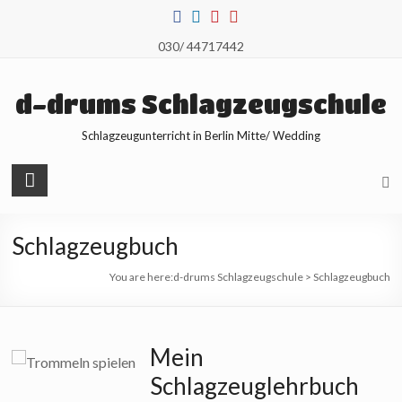
Skip
to
030/ 44717442
content
d-drums Schlagzeugschule
Schlagzeugunterricht in Berlin Mitte/ Wedding
Schlagzeugbuch
You are here:
d-drums Schlagzeugschule
>
Schlagzeugbuch
Mein
Schlagzeuglehrbuch