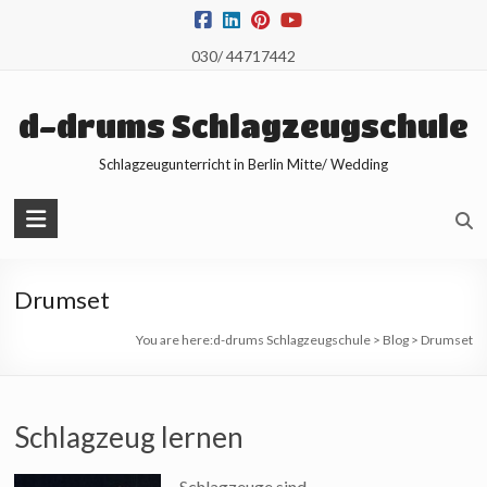
Skip
to
030/ 44717442
content
d-drums Schlagzeugschule
Schlagzeugunterricht in Berlin Mitte/ Wedding
Drumset
You are here:
d-drums Schlagzeugschule
>
Blog
>
Drumset
Schlagzeug lernen
Schlagzeuge sind