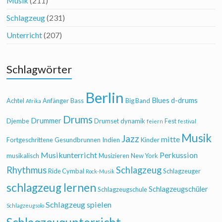
Musik
(211)
Schlagzeug
(231)
Unterricht
(207)
Schlagwörter
Berlin
Blues
d-drums
Achtel
Anfänger
Bass
Big Band
Afrika
Drums
Drummer
Djembe
Drumset
dynamik
Fest
feiern
festival
Musik
Jazz
mitte
Fortgeschrittene
Gesundbrunnen
Indien
Kinder
Musikunterricht
Perkussion
musikalisch
Musizieren
New York
Rhythmus
Schlagzeug
Ride Cymbal
Schlagzeuger
Rock-Musik
schlagzeug lernen
Schlagzeugschüler
Schlagzeugschule
Schlagzeug spielen
Schlagzeugsolo