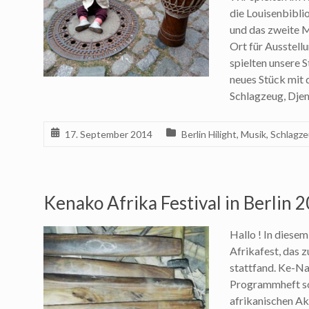
die Louisenbibli
und das zweite M
Ort für Ausstell
spielten unsere S
neues Stück mit
Schlagzeug, Dje
17. September 2014
Berlin Hilight
,
Musik
,
Schlagz
Kenako Afrika Festival in Berlin 
Hallo ! In diese
Afrikafest, das 
stattfand. Ke-Na-
Programmheft sol
afrikanischen Ak