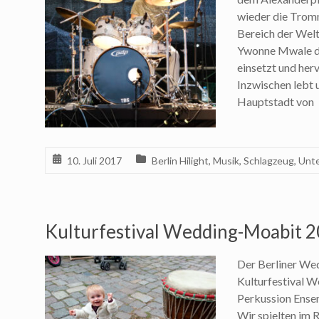
wieder die Tromm
Bereich der Welt
Ywonne Mwale di
einsetzt und her
Inzwischen lebt u
Hauptstadt von
10. Juli 2017
Berlin Hilight
,
Musik
,
Schlagzeug
,
Unte
Kulturfestival Wedding-Moabit 
Der Berliner Wed
Kulturfestival 
Perkussion Ensem
Wir spielten im