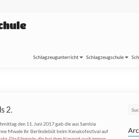
chule
Schlagzeugunterricht
Schlagzeugschule
Sch
s 2.
mittag den 11. Juni 2017 gab die aus Sambia
Arc
e Mwale ihr Berlindebüt beim Kenakofestival auf
tz. Die Sängerin, die bei dem Konzert auch immer