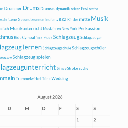
Drums
Drummer
be
Drumset
dynamik
Fest
feiern
festival
Musik
Jazz
mitte
eschrittene
Gesundbrunnen
Indien
Kinder
Musikunterricht
Perkussion
alisch
Musizieren
New York
thmus
Schlagzeug
Ride Cymbal
Schlagzeuger
Rock-Musik
lagzeug lernen
Schlagzeugschüler
Schlagzeugschule
Schlagzeug spielen
zeugsolo
lagzeugunterricht
Single Stroke
suche
mmeln
Wedding
Trommelwirbel
Töne
August 2026
D
M
D
F
S
S
1
2