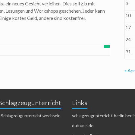
3
a ein neues Gesicht verleihen. Dies soll z.b mit
gen, Lesungen und Workshops geschehen. Jeder kann
10
inige kosten Geld, andere sind kostenfrei.
17
24
31
« Apr
Schlagzeugunterricht
Links
 Schlagzeugunterricht wechseln
schlagzeugunterricht-berlin.berli
d-drums.de