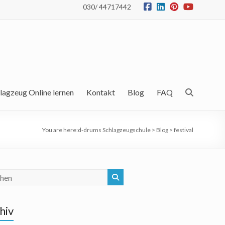
030/ 44717442
lagzeug Online lernen
Kontakt
Blog
FAQ
You are here:
d-drums Schlagzeugschule
>
Blog
>
festival
hiv