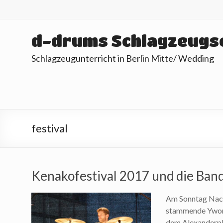
Skip
to
content
d-drums Schlagzeugs
Schlagzeugunterricht in Berlin Mitte/ Wedding
festival
Kenakofestival 2017 und die Band
Am Sonntag Nach
stammende Ywonn
dem Alexanderpla