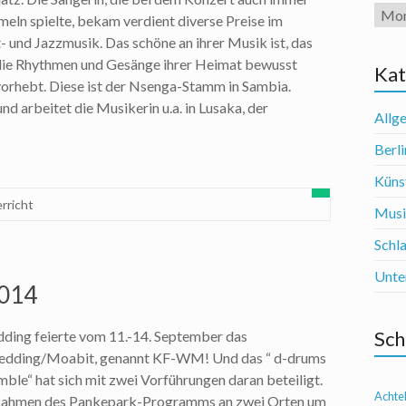
Arch
eln spielte, bekam verdient diverse Preise im
- und Jazzmusik. Das schöne an ihrer Musik ist, das
e Rhythmen und Gesänge ihrer Heimat bewusst
Kat
vorhebt. Diese ist der Nsenga-Stamm in Sambia.
nd arbeitet die Musikerin u.a. in Lusaka, der
Allg
Berli
Künst
rricht
Mus
Schl
Unte
2014
Sch
ding feierte vom 11.-14. September das
Wedding/Moabit, genannt KF-WM! Und das “ d-drums
ble“ hat sich mit zwei Vorführungen daran beteiligt.
Achte
 Rahmen des Pankepark-Programms an zwei Orten um