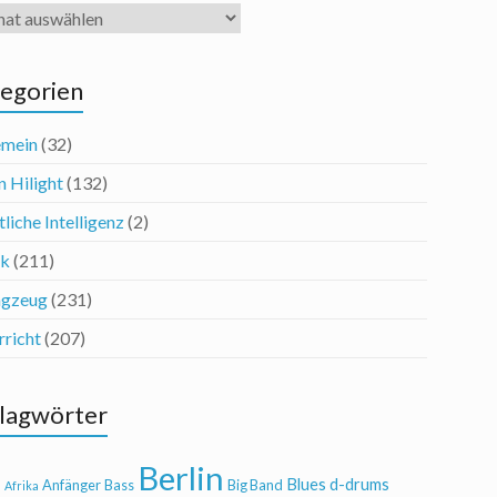
iv
egorien
emein
(32)
n Hilight
(132)
liche Intelligenz
(2)
ik
(211)
agzeug
(231)
rricht
(207)
lagwörter
Berlin
Blues
d-drums
l
Anfänger
Bass
Big Band
Afrika