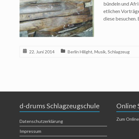
bündeln und Afrik
etlichen Vorträ
diese besuchen. E
22. Juni 2014
Berlin Hilight
,
Musik
,
Schlagzeug
d-drums Schlagzeugschule
Online 
Zum Online
Datenschutzerklärung
Impressum