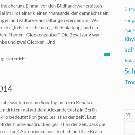
othek herum. Einmal vor den Bildhauerwerkstätten
Djem
al im Hof einer kleinen Mansarde, der demnächst ein
ungen und Kulturveranstaltungen werden soll. Wir
Fortg
tücke „In Friedrichshain“, „Die Einladung“ und ein
musik
 dem Namen „Glockenzauber“. Die Besetzung war
Rhy
mbe und zwei Glocken. Und
sch
eug
,
Unterricht
Schlag
Sch
Tro
2014
m Jahr war ich nur am Sonntag auf dem Kenako
zum dritten mal auf dem Alexanderplatz in Berlin
M
Ko bedeutet übrigens: „es ist an der zeit“. Laut
l der Name ausdrücken. „es ist an der zeit, dass die
teure und Akteurinnen aus Deutschland ihre Kräfte