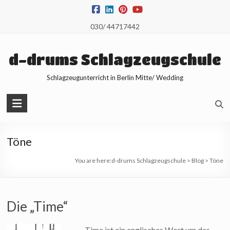
Skip
to
030/ 44717442
content
d-drums Schlagzeugschule
Schlagzeugunterricht in Berlin Mitte/ Wedding
Töne
You are here:
d-drums Schlagzeugschule
>
Blog
>
Töne
Die „Time“
Time ist ein englisches Wort um das