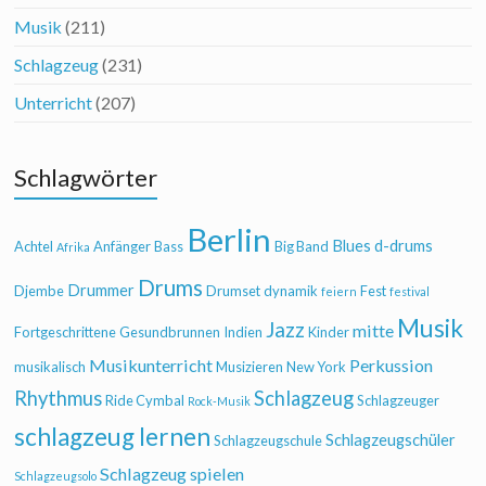
Musik
(211)
Schlagzeug
(231)
Unterricht
(207)
Schlagwörter
Berlin
Blues
d-drums
Achtel
Anfänger
Bass
Big Band
Afrika
Drums
Drummer
Djembe
Drumset
dynamik
Fest
feiern
festival
Musik
Jazz
mitte
Fortgeschrittene
Gesundbrunnen
Indien
Kinder
Musikunterricht
Perkussion
musikalisch
Musizieren
New York
Rhythmus
Schlagzeug
Ride Cymbal
Schlagzeuger
Rock-Musik
schlagzeug lernen
Schlagzeugschüler
Schlagzeugschule
Schlagzeug spielen
Schlagzeugsolo