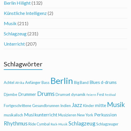
Berlin Hilight
(132)
Künstliche Intelligenz
(2)
Musik
(211)
Schlagzeug
(231)
Unterricht
(207)
Schlagwörter
Berlin
Blues
d-drums
Achtel
Anfänger
Bass
Big Band
Afrika
Drums
Drummer
Djembe
Drumset
dynamik
Fest
feiern
festival
Musik
Jazz
mitte
Fortgeschrittene
Gesundbrunnen
Indien
Kinder
Musikunterricht
Perkussion
musikalisch
Musizieren
New York
Rhythmus
Schlagzeug
Ride Cymbal
Schlagzeuger
Rock-Musik