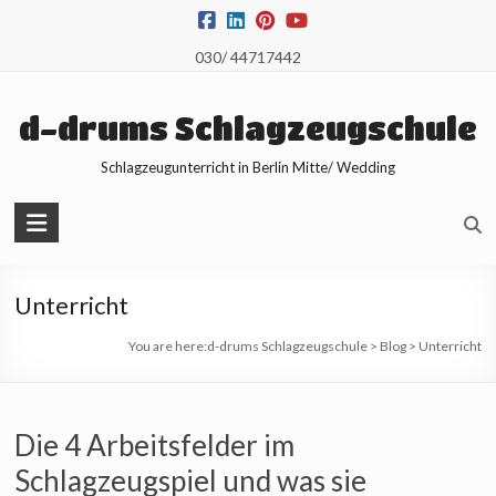
Skip
to
030/ 44717442
content
d-drums Schlagzeugschule
Schlagzeugunterricht in Berlin Mitte/ Wedding
Unterricht
You are here:
d-drums Schlagzeugschule
>
Blog
>
Unterricht
Die 4 Arbeitsfelder im
Schlagzeugspiel und was sie