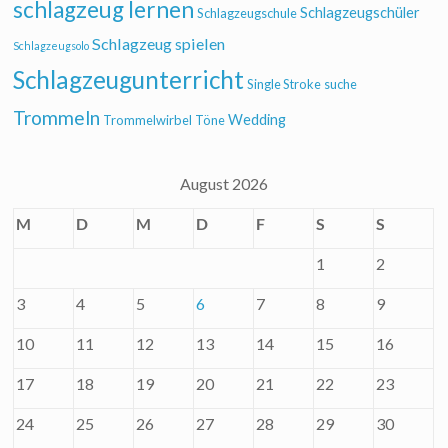
schlagzeug lernen
Schlagzeugschüler
Schlagzeugschule
Schlagzeug spielen
Schlagzeugsolo
Schlagzeugunterricht
Single Stroke
suche
Trommeln
Wedding
Trommelwirbel
Töne
August 2026
M
D
M
D
F
S
S
1
2
3
4
5
6
7
8
9
10
11
12
13
14
15
16
17
18
19
20
21
22
23
24
25
26
27
28
29
30