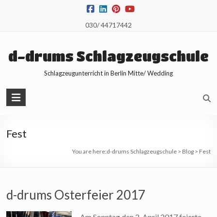
Skip
to
030/ 44717442
content
d-drums Schlagzeugschule
Schlagzeugunterricht in Berlin Mitte/ Wedding
Fest
You are here:
d-drums Schlagzeugschule
>
Blog
>
Fest
d-drums Osterfeier 2017
Am Sonntag den 2. April 2017 feierte