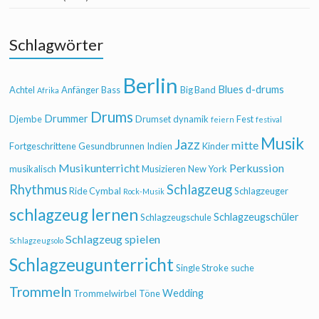
Schlagwörter
Berlin
Blues
d-drums
Achtel
Anfänger
Bass
Big Band
Afrika
Drums
Drummer
Djembe
Drumset
dynamik
Fest
feiern
festival
Musik
Jazz
mitte
Fortgeschrittene
Gesundbrunnen
Indien
Kinder
Musikunterricht
Perkussion
musikalisch
Musizieren
New York
Rhythmus
Schlagzeug
Ride Cymbal
Schlagzeuger
Rock-Musik
schlagzeug lernen
Schlagzeugschüler
Schlagzeugschule
Schlagzeug spielen
Schlagzeugsolo
Schlagzeugunterricht
Single Stroke
suche
Trommeln
Wedding
Trommelwirbel
Töne