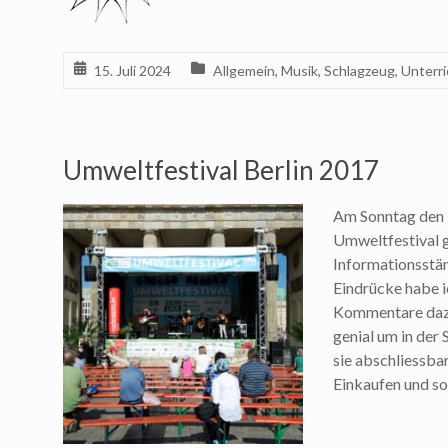
15. Juli 2024
Allgemein
,
Musik
,
Schlagzeug
,
Unterri
Umweltfestival Berlin 2017
Am Sonntag den 1
Umweltfestival g
Informationsstän
Eindrücke habe i
Kommentare dazu
genial um in der
sie abschliessbar
Einkaufen und so