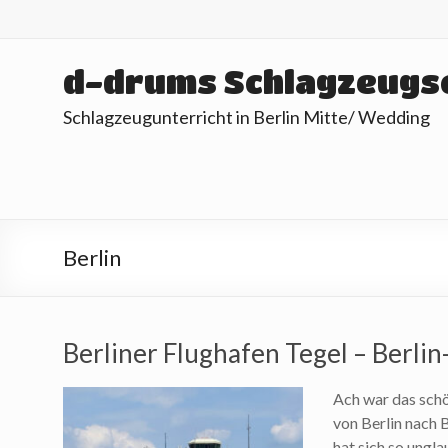
Skip
to
content
d-drums Schlagzeugs
Schlagzeugunterricht in Berlin Mitte/ Wedding
Berlin
Berliner Flughafen Tegel – Berli
Ach war das schö
von Berlin nach 
hat sich so ungla