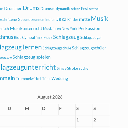
Drums
Drummer
be
Drumset
dynamik
Fest
feiern
festival
Musik
Jazz
mitte
eschrittene
Gesundbrunnen
Indien
Kinder
Musikunterricht
Perkussion
alisch
Musizieren
New York
thmus
Schlagzeug
Ride Cymbal
Schlagzeuger
Rock-Musik
lagzeug lernen
Schlagzeugschüler
Schlagzeugschule
Schlagzeug spielen
zeugsolo
lagzeugunterricht
Single Stroke
suche
mmeln
Wedding
Trommelwirbel
Töne
August 2026
D
M
D
F
S
S
1
2