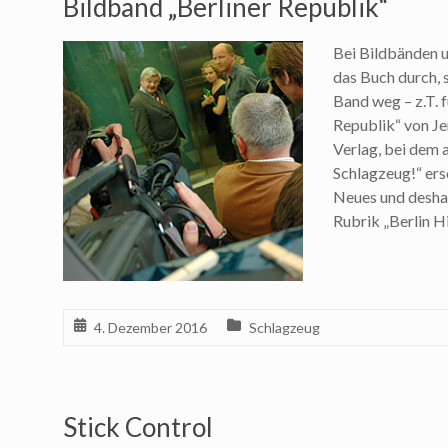
Bildband „Berliner Republik“
Bei Bildbänden u
das Buch durch, s
Band weg – z.T. 
Republik“ von Je
Verlag, bei dem 
Schlagzeug!“ ers
Neues und deshal
Rubrik „Berlin 
4. Dezember 2016
Schlagzeug
Stick Control