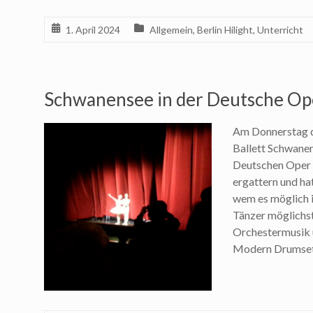
1. April 2024
Allgemein
,
Berlin Hilight
,
Unterricht
Schwanensee in der Deutsche Ope
Am Donnerstag 
Ballett Schwanen
Deutschen Oper i
ergattern und hat
wem es möglich i
Tänzer möglichst
Orchestermusik un
Modern Drumset 