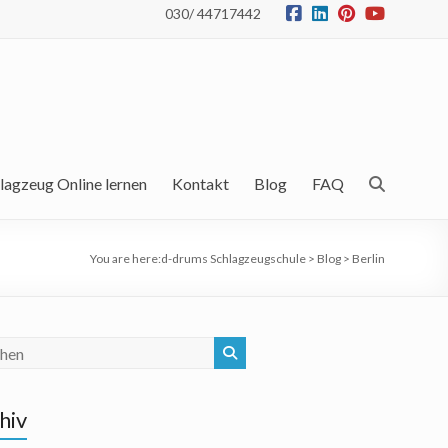
030/ 44717442
lagzeug Online lernen
Kontakt
Blog
FAQ
You are here:
d-drums Schlagzeugschule
>
Blog
>
Berlin
hiv