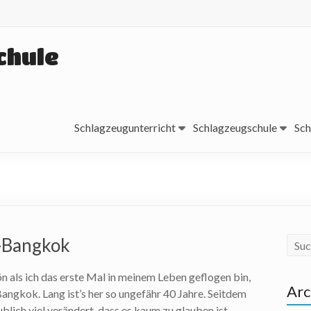
chule
Schlagzeugunterricht
Schlagzeugschule
Sch
n-Bangkok
n als ich das erste Mal in meinem Leben geflogen bin,
Arc
Bangkok. Lang ist’s her so ungefähr 40 Jahre. Seitdem
ublich viel verändert, dass es kaum zu glauben ist….