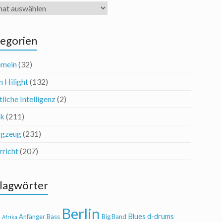
iv
egorien
emein
(32)
n Hilight
(132)
liche Intelligenz
(2)
ik
(211)
agzeug
(231)
rricht
(207)
lagwörter
Berlin
Blues
d-drums
l
Anfänger
Bass
Big Band
Afrika