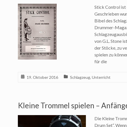
Stick Control is
Geschrieben wurd
Bibel des Schla
Drummer-Magazin
Schlagzeugausbi
von G.L. Stone i
der Stöcke, zu ve
spielen zu könne
für die
19. Oktober 2016
Schlagzeug
,
Unterricht
Kleine Trommel spielen – Anfäng
Die Kleine Tromm
Drum Set“. Wenn 