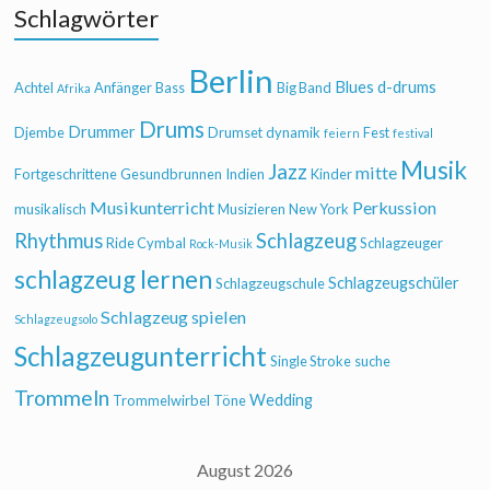
Schlagwörter
Berlin
Blues
d-drums
Achtel
Anfänger
Bass
Big Band
Afrika
Drums
Drummer
Djembe
Drumset
dynamik
Fest
feiern
festival
Musik
Jazz
mitte
Fortgeschrittene
Gesundbrunnen
Indien
Kinder
Musikunterricht
Perkussion
musikalisch
Musizieren
New York
Rhythmus
Schlagzeug
Ride Cymbal
Schlagzeuger
Rock-Musik
schlagzeug lernen
Schlagzeugschüler
Schlagzeugschule
Schlagzeug spielen
Schlagzeugsolo
Schlagzeugunterricht
Single Stroke
suche
Trommeln
Wedding
Trommelwirbel
Töne
August 2026