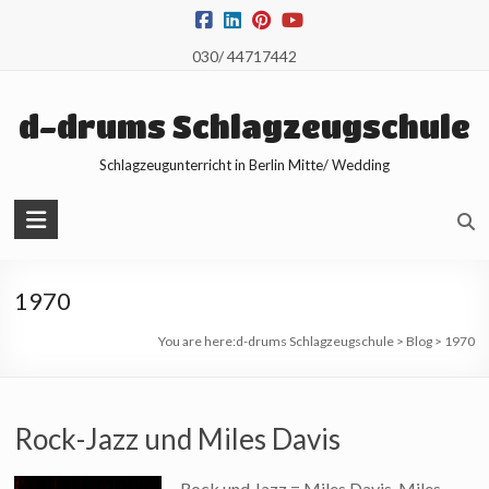
Skip
to
030/ 44717442
content
d-drums Schlagzeugschule
Schlagzeugunterricht in Berlin Mitte/ Wedding
1970
You are here:
d-drums Schlagzeugschule
>
Blog
>
1970
Rock-Jazz und Miles Davis
Rock und Jazz = Miles Davis. Miles