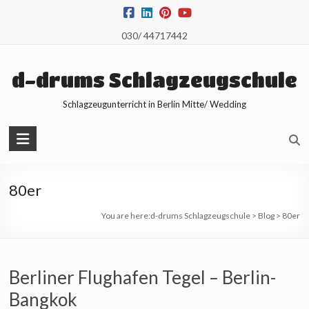
Skip
to
030/ 44717442
content
d-drums Schlagzeugschule
Schlagzeugunterricht in Berlin Mitte/ Wedding
80er
You are here:
d-drums Schlagzeugschule
>
Blog
>
80er
Berliner Flughafen Tegel – Berlin-
Bangkok