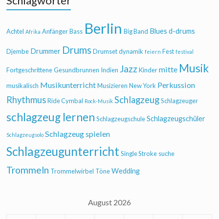
Schlagwörter
Berlin
Blues
d-drums
Achtel
Anfänger
Bass
Big Band
Afrika
Drums
Drummer
Djembe
Drumset
dynamik
Fest
feiern
festival
Musik
Jazz
mitte
Fortgeschrittene
Gesundbrunnen
Indien
Kinder
Musikunterricht
Perkussion
musikalisch
Musizieren
New York
Rhythmus
Schlagzeug
Ride Cymbal
Schlagzeuger
Rock-Musik
schlagzeug lernen
Schlagzeugschüler
Schlagzeugschule
Schlagzeug spielen
Schlagzeugsolo
Schlagzeugunterricht
Single Stroke
suche
Trommeln
Wedding
Trommelwirbel
Töne
August 2026