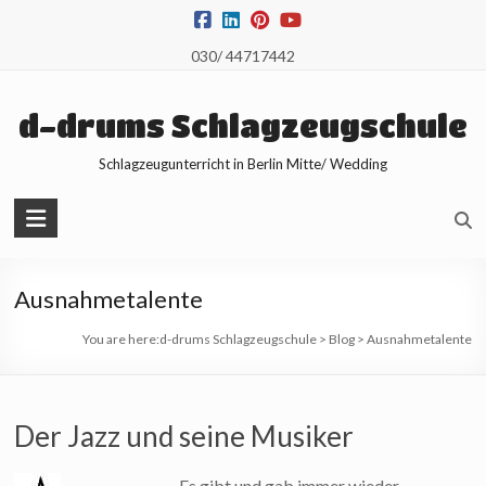
Skip
to
030/ 44717442
content
d-drums Schlagzeugschule
Schlagzeugunterricht in Berlin Mitte/ Wedding
Ausnahmetalente
You are here:
d-drums Schlagzeugschule
>
Blog
>
Ausnahmetalente
Der Jazz und seine Musiker
Es gibt und gab immer wieder