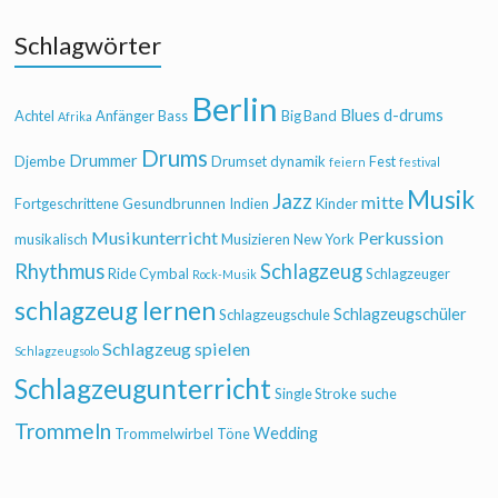
Schlagwörter
Berlin
Blues
d-drums
Achtel
Anfänger
Bass
Big Band
Afrika
Drums
Drummer
Djembe
Drumset
dynamik
Fest
feiern
festival
Musik
Jazz
mitte
Fortgeschrittene
Gesundbrunnen
Indien
Kinder
Musikunterricht
Perkussion
musikalisch
Musizieren
New York
Rhythmus
Schlagzeug
Ride Cymbal
Schlagzeuger
Rock-Musik
schlagzeug lernen
Schlagzeugschüler
Schlagzeugschule
Schlagzeug spielen
Schlagzeugsolo
Schlagzeugunterricht
Single Stroke
suche
Trommeln
Wedding
Trommelwirbel
Töne