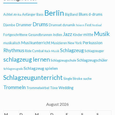
Berlin
Blues
d-drums
Achtel
Anfänger
Bass
Big Band
Afrika
Drums
Drummer
Djembe
Drumset
dynamik
Fest
feiern
festival
Musik
Jazz
mitte
Fortgeschrittene
Gesundbrunnen
Indien
Kinder
Musikunterricht
Perkussion
musikalisch
Musizieren
New York
Rhythmus
Schlagzeug
Ride Cymbal
Schlagzeuger
Rock-Musik
schlagzeug lernen
Schlagzeugschüler
Schlagzeugschule
Schlagzeug spielen
Schlagzeugsolo
Schlagzeugunterricht
Single Stroke
suche
Trommeln
Wedding
Trommelwirbel
Töne
August 2026
M
D
M
D
F
S
S