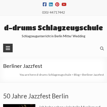
Skip
to
030/ 44717442
content
d-drums Schlagzeugschule
Schlagzeugunterricht in Berlin Mitte/ Wedding
Berliner Jazzfest
You are here:
d-drums Schlagzeugschule
>
Blog
>
Berliner Jazzfest
50 Jahre Jazzfest Berlin
Ich habe schon viele tolle Musiker auf