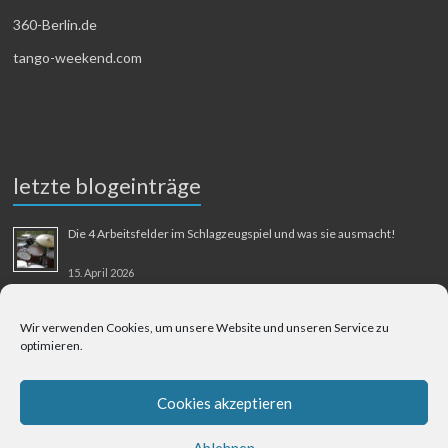
360-Berlin.de
tango-weekend.com
letzte blogeinträge
Die 4 Arbeitsfelder im Schlagzeugspiel und was sie ausmacht!
15. April 2026
MMM-Musik-Mensch-Maschine
Wir verwenden Cookies, um unsere Website und unseren Service zu
optimieren.
31. August 2025
Berliner Flughafen Tegel – Berlin-Bangkok
Cookies akzeptieren
1. August 2025
Ablehnen