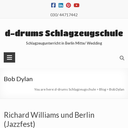
Skip
to
030/ 44717442
content
d-drums Schlagzeugschule
Schlagzeugunterricht in Berlin Mitte/ Wedding
Bob Dylan
You are here:
d-drums Schlagzeugschule
>
Blog
>
Bob Dylan
Richard Williams und Berlin
(Jazzfest)