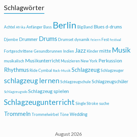
Schlagwörter
Berlin
Blues
d-drums
Achtel
Anfänger
Bass
Big Band
Afrika
Drums
Drummer
Djembe
Drumset
dynamik
Fest
feiern
festival
Musik
Jazz
mitte
Fortgeschrittene
Gesundbrunnen
Indien
Kinder
Musikunterricht
Perkussion
musikalisch
Musizieren
New York
Rhythmus
Schlagzeug
Ride Cymbal
Schlagzeuger
Rock-Musik
schlagzeug lernen
Schlagzeugschüler
Schlagzeugschule
Schlagzeug spielen
Schlagzeugsolo
Schlagzeugunterricht
Single Stroke
suche
Trommeln
Wedding
Trommelwirbel
Töne
August 2026