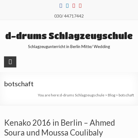
Skip
to
030/ 44717442
content
d-drums Schlagzeugschule
Schlagzeugunterricht in Berlin Mitte/ Wedding
botschaft
You are here:
d-drums Schlagzeugschule
>
Blog
>
botschaft
Kenako 2016 in Berlin – Ahmed
Soura und Moussa Coulibaly