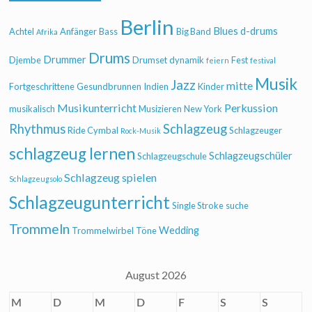
Berlin
Blues
d-drums
Achtel
Anfänger
Bass
Big Band
Afrika
Drums
Drummer
Djembe
Drumset
dynamik
Fest
feiern
festival
Musik
Jazz
mitte
Fortgeschrittene
Gesundbrunnen
Indien
Kinder
Musikunterricht
Perkussion
musikalisch
Musizieren
New York
Rhythmus
Schlagzeug
Ride Cymbal
Schlagzeuger
Rock-Musik
schlagzeug lernen
Schlagzeugschüler
Schlagzeugschule
Schlagzeug spielen
Schlagzeugsolo
Schlagzeugunterricht
Single Stroke
suche
Trommeln
Wedding
Trommelwirbel
Töne
August 2026
M
D
M
D
F
S
S