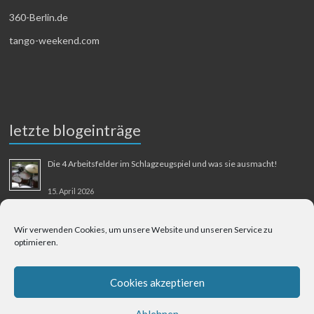
360-Berlin.de
tango-weekend.com
letzte blogeinträge
Die 4 Arbeitsfelder im Schlagzeugspiel und was sie ausmacht!
15. April 2026
MMM-Musik-Mensch-Maschine
Wir verwenden Cookies, um unsere Website und unseren Service zu
optimieren.
31. August 2025
Berliner Flughafen Tegel – Berlin-Bangkok
Cookies akzeptieren
1. August 2025
Ablehnen