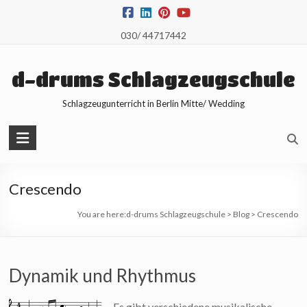
Skip
to
030/ 44717442
content
d-drums Schlagzeugschule
Schlagzeugunterricht in Berlin Mitte/ Wedding
Crescendo
You are here:
d-drums Schlagzeugschule
>
Blog
>
Crescendo
Dynamik und Rhythmus
Es gibt verschiedene musikalische