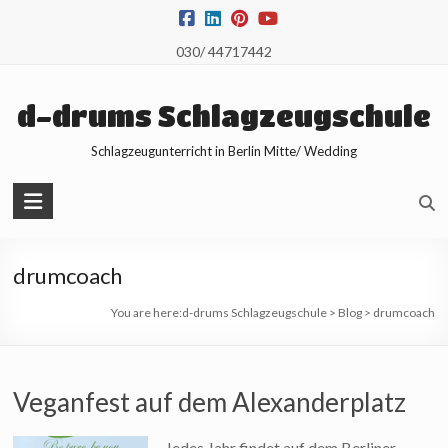
Skip
to
030/ 44717442
content
d-drums Schlagzeugschule
Schlagzeugunterricht in Berlin Mitte/ Wedding
drumcoach
You are here:
d-drums Schlagzeugschule
>
Blog
>
drumcoach
Veganfest auf dem Alexanderplatz
Jedes Jahr findet auf dem Berliner-