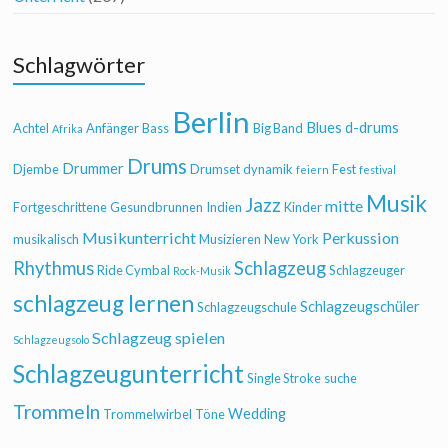
Schlagwörter
Berlin
Blues
d-drums
Achtel
Anfänger
Bass
Big Band
Afrika
Drums
Drummer
Djembe
Drumset
dynamik
Fest
feiern
festival
Musik
Jazz
mitte
Fortgeschrittene
Gesundbrunnen
Indien
Kinder
Musikunterricht
Perkussion
musikalisch
Musizieren
New York
Rhythmus
Schlagzeug
Ride Cymbal
Schlagzeuger
Rock-Musik
schlagzeug lernen
Schlagzeugschüler
Schlagzeugschule
Schlagzeug spielen
Schlagzeugsolo
Schlagzeugunterricht
Single Stroke
suche
Trommeln
Wedding
Trommelwirbel
Töne