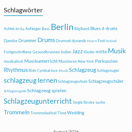
Schlagwörter
Berlin
Blues
d-drums
Achtel
Anfänger
Bass
Big Band
Afrika
Drums
Drummer
Djembe
Drumset
dynamik
Fest
feiern
festival
Musik
Jazz
mitte
Fortgeschrittene
Gesundbrunnen
Indien
Kinder
Musikunterricht
Perkussion
musikalisch
Musizieren
New York
Rhythmus
Schlagzeug
Ride Cymbal
Schlagzeuger
Rock-Musik
schlagzeug lernen
Schlagzeugschüler
Schlagzeugschule
Schlagzeug spielen
Schlagzeugsolo
Schlagzeugunterricht
Single Stroke
suche
Trommeln
Wedding
Trommelwirbel
Töne
August 2026