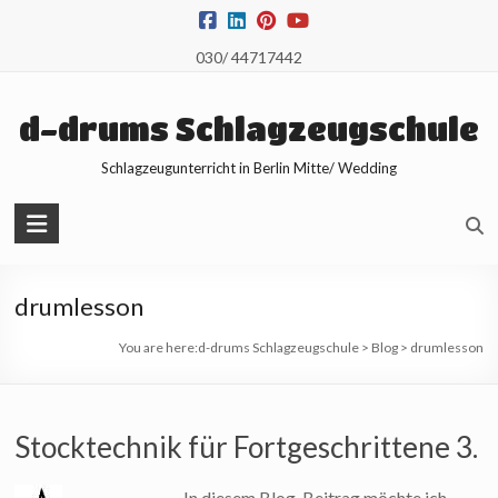
Skip
to
030/ 44717442
content
d-drums Schlagzeugschule
Schlagzeugunterricht in Berlin Mitte/ Wedding
drumlesson
You are here:
d-drums Schlagzeugschule
>
Blog
>
drumlesson
Stocktechnik für Fortgeschrittene 3.
In diesem Blog-Beitrag möchte ich