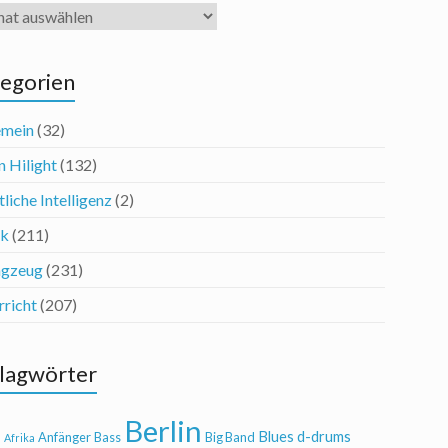
iv
egorien
emein
(32)
n Hilight
(132)
liche Intelligenz
(2)
ik
(211)
agzeug
(231)
rricht
(207)
lagwörter
Berlin
Blues
d-drums
l
Anfänger
Bass
Big Band
Afrika