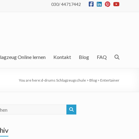
030/ 44717442
lagzeug Online lernen
Kontakt
Blog
FAQ
You are here:
d-drums Schlagzeugschule
>
Blog
>
Entertainer
hiv