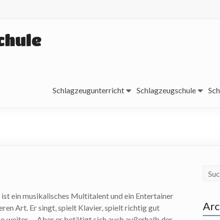
chule
Schlagzeugunterricht
Schlagzeugschule
Sch
ist ein musikalisches Multitalent und ein Entertainer
Arc
n Art. Er singt, spielt Klavier, spielt richtig gut
o weiter … Aber er betätigt sich auch außerhalb der