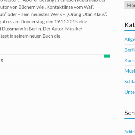
Arch
 Autor von Büchern wie „Kontaktlinse vom Wal“,
b“ oder – sein neuestes Werk – „Orang Utan Klaus“.
gab es am Donnerstag den 19.11.2015 eine
Kat
i Dussmann in Berlin. Der Autor, Musiker
ässt in seinem neuen Buch die
Allg
Berli
ug
Künst
Mus
Schl
Unte
Sch
Achte