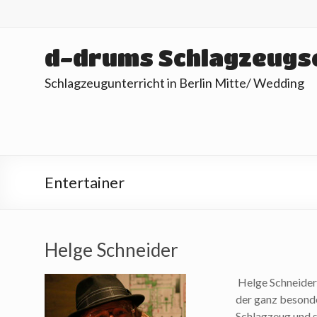
Skip
to
content
d-drums Schlagzeugs
Schlagzeugunterricht in Berlin Mitte/ Wedding
Entertainer
Helge Schneider
Helge Schneider 
der ganz besondere
Schlagzeug und s