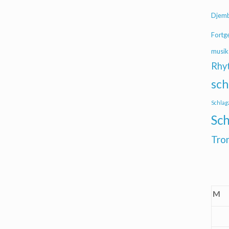
Djem
Fortg
musik
Rhy
sch
Schlag
Sch
Tro
M