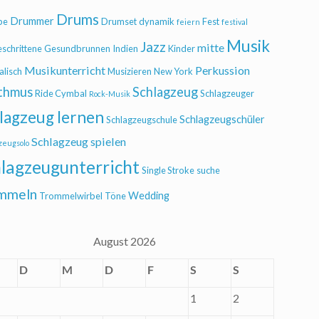
Drums
Drummer
be
Drumset
dynamik
Fest
feiern
festival
Musik
Jazz
mitte
eschrittene
Gesundbrunnen
Indien
Kinder
Musikunterricht
Perkussion
alisch
Musizieren
New York
thmus
Schlagzeug
Ride Cymbal
Schlagzeuger
Rock-Musik
lagzeug lernen
Schlagzeugschüler
Schlagzeugschule
Schlagzeug spielen
zeugsolo
lagzeugunterricht
Single Stroke
suche
mmeln
Wedding
Trommelwirbel
Töne
August 2026
D
M
D
F
S
S
1
2