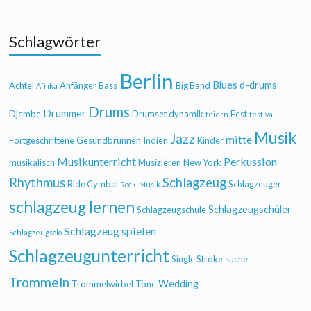
Schlagwörter
Berlin
Blues
d-drums
Achtel
Anfänger
Bass
Big Band
Afrika
Drums
Drummer
Djembe
Drumset
dynamik
Fest
feiern
festival
Musik
Jazz
mitte
Fortgeschrittene
Gesundbrunnen
Indien
Kinder
Musikunterricht
Perkussion
musikalisch
Musizieren
New York
Rhythmus
Schlagzeug
Ride Cymbal
Schlagzeuger
Rock-Musik
schlagzeug lernen
Schlagzeugschüler
Schlagzeugschule
Schlagzeug spielen
Schlagzeugsolo
Schlagzeugunterricht
Single Stroke
suche
Trommeln
Wedding
Trommelwirbel
Töne