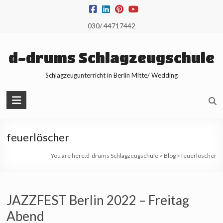
Skip
to
030/ 44717442
content
d-drums Schlagzeugschule
Schlagzeugunterricht in Berlin Mitte/ Wedding
feuerlöscher
You are here:
d-drums Schlagzeugschule
>
Blog
>
feuerlöscher
JAZZFEST Berlin 2022 – Freitag
Abend