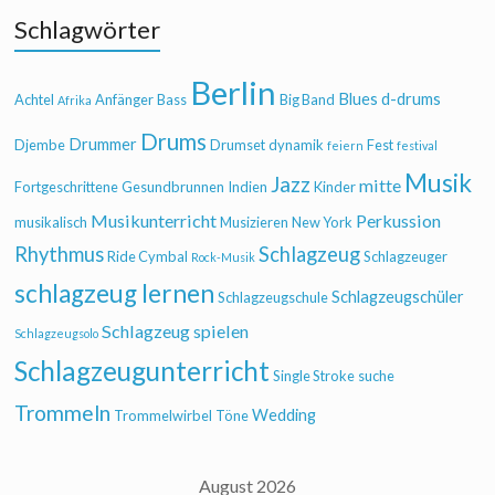
Schlagwörter
Berlin
Blues
d-drums
Achtel
Anfänger
Bass
Big Band
Afrika
Drums
Drummer
Djembe
Drumset
dynamik
Fest
feiern
festival
Musik
Jazz
mitte
Fortgeschrittene
Gesundbrunnen
Indien
Kinder
Musikunterricht
Perkussion
musikalisch
Musizieren
New York
Rhythmus
Schlagzeug
Ride Cymbal
Schlagzeuger
Rock-Musik
schlagzeug lernen
Schlagzeugschüler
Schlagzeugschule
Schlagzeug spielen
Schlagzeugsolo
Schlagzeugunterricht
Single Stroke
suche
Trommeln
Wedding
Trommelwirbel
Töne
August 2026