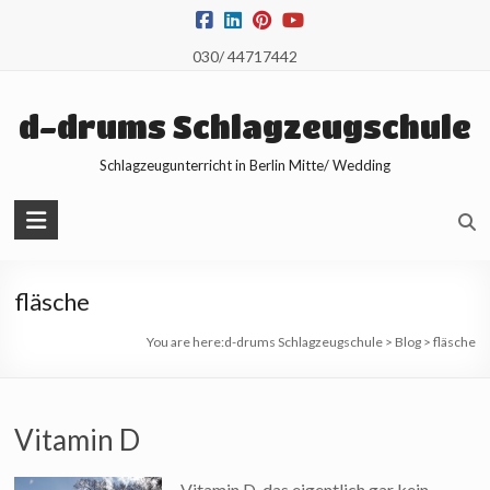
Skip
to
030/ 44717442
content
d-drums Schlagzeugschule
Schlagzeugunterricht in Berlin Mitte/ Wedding
fläsche
You are here:
d-drums Schlagzeugschule
>
Blog
>
fläsche
Vitamin D
Vitamin D, das eigentlich gar kein