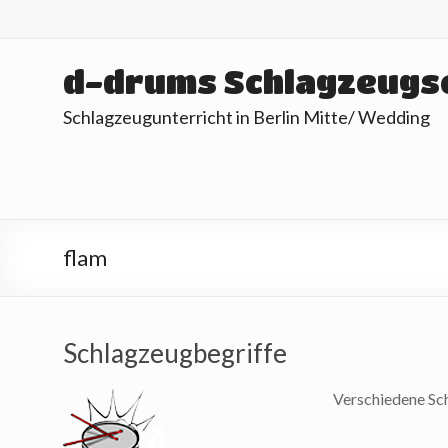
Skip
to
content
d-drums Schlagzeugs
Schlagzeugunterricht in Berlin Mitte/ Wedding
flam
Schlagzeugbegriffe
Verschiedene Sc