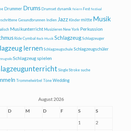
Drums
Drummer
be
Drumset
dynamik
Fest
feiern
festival
Musik
Jazz
mitte
eschrittene
Gesundbrunnen
Indien
Kinder
Musikunterricht
Perkussion
alisch
Musizieren
New York
thmus
Schlagzeug
Ride Cymbal
Schlagzeuger
Rock-Musik
lagzeug lernen
Schlagzeugschüler
Schlagzeugschule
Schlagzeug spielen
zeugsolo
lagzeugunterricht
Single Stroke
suche
mmeln
Wedding
Trommelwirbel
Töne
August 2026
D
M
D
F
S
S
1
2