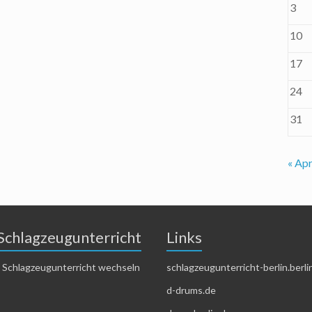
3
10
17
24
31
« Apr
Schlagzeugunterricht
Links
 Schlagzeugunterricht wechseln
schlagzeugunterricht-berlin.berli
d-drums.de