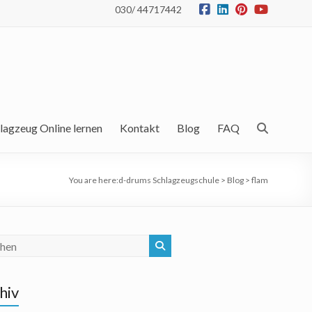
030/ 44717442
lagzeug Online lernen
Kontakt
Blog
FAQ
You are here:
d-drums Schlagzeugschule
>
Blog
>
flam
hiv