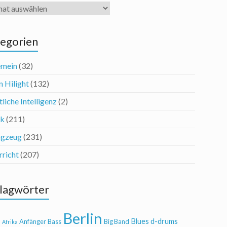
iv
egorien
emein
(32)
n Hilight
(132)
liche Intelligenz
(2)
ik
(211)
agzeug
(231)
rricht
(207)
lagwörter
Berlin
Blues
d-drums
l
Anfänger
Bass
Big Band
Afrika