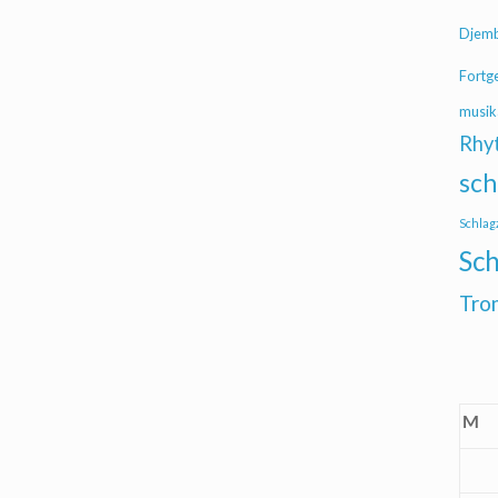
Djem
Fortg
musik
Rhy
sch
Schlag
Sch
Tro
M