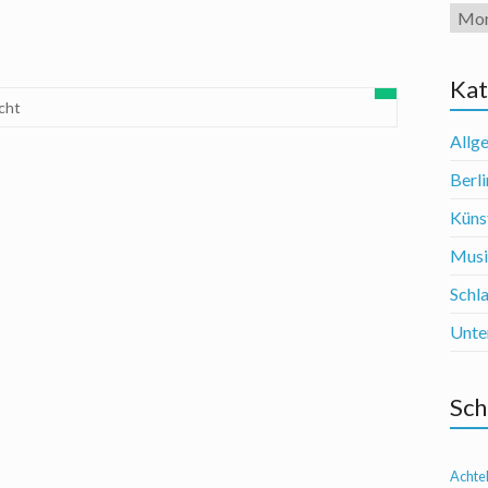
Arch
Kat
cht
Allg
Berli
Künst
Mus
Schl
Unte
Sch
Achte