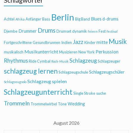
Schlagwörter
Berlin
Blues
d-drums
Achtel
Anfänger
Bass
Big Band
Afrika
Drums
Drummer
Djembe
Drumset
dynamik
Fest
feiern
festival
Musik
Jazz
mitte
Fortgeschrittene
Gesundbrunnen
Indien
Kinder
Musikunterricht
Perkussion
musikalisch
Musizieren
New York
Rhythmus
Schlagzeug
Ride Cymbal
Schlagzeuger
Rock-Musik
schlagzeug lernen
Schlagzeugschüler
Schlagzeugschule
Schlagzeug spielen
Schlagzeugsolo
Schlagzeugunterricht
Single Stroke
suche
Trommeln
Wedding
Trommelwirbel
Töne
August 2026