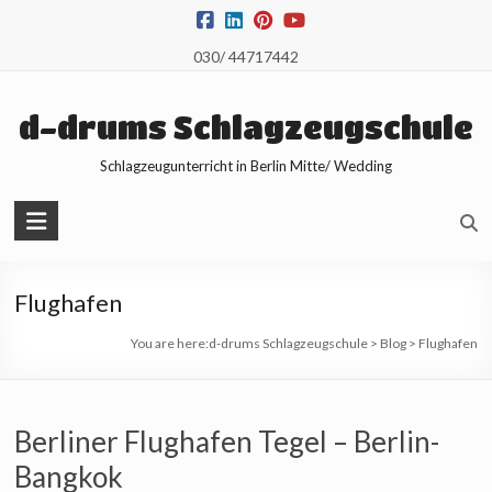
Skip
to
030/ 44717442
content
d-drums Schlagzeugschule
Schlagzeugunterricht in Berlin Mitte/ Wedding
Flughafen
You are here:
d-drums Schlagzeugschule
>
Blog
>
Flughafen
Berliner Flughafen Tegel – Berlin-
Bangkok