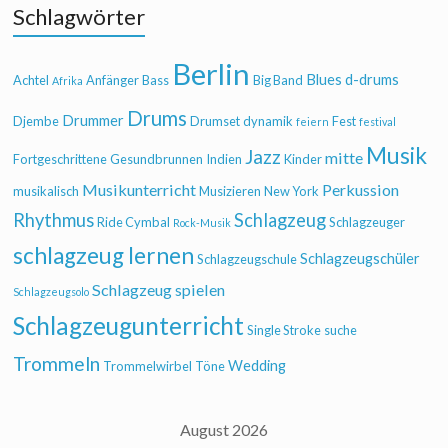
Schlagwörter
Berlin
Blues
d-drums
Achtel
Anfänger
Bass
Big Band
Afrika
Drums
Drummer
Djembe
Drumset
dynamik
Fest
feiern
festival
Musik
Jazz
mitte
Fortgeschrittene
Gesundbrunnen
Indien
Kinder
Musikunterricht
Perkussion
musikalisch
Musizieren
New York
Rhythmus
Schlagzeug
Ride Cymbal
Schlagzeuger
Rock-Musik
schlagzeug lernen
Schlagzeugschüler
Schlagzeugschule
Schlagzeug spielen
Schlagzeugsolo
Schlagzeugunterricht
Single Stroke
suche
Trommeln
Wedding
Trommelwirbel
Töne
August 2026