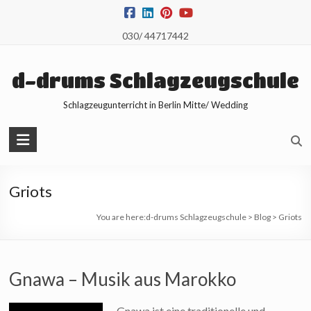
Skip
to
030/ 44717442
content
d-drums Schlagzeugschule
Schlagzeugunterricht in Berlin Mitte/ Wedding
Griots
You are here:
d-drums Schlagzeugschule
>
Blog
>
Griots
Gnawa – Musik aus Marokko
Gnawa ist eine traditionelle und