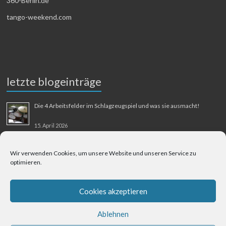
360-Berlin.de
tango-weekend.com
letzte blogeinträge
Die 4 Arbeitsfelder im Schlagzeugspiel und was sie ausmacht!
15. April 2026
MMM-Musik-Mensch-Maschine
Wir verwenden Cookies, um unsere Website und unseren Service zu
optimieren.
31. August 2025
Berliner Flughafen Tegel – Berlin-Bangkok
Cookies akzeptieren
1. August 2025
Ablehnen