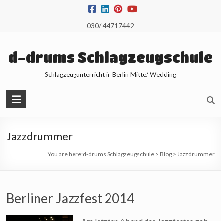
Skip
to
030/ 44717442
content
d-drums Schlagzeugschule
Schlagzeugunterricht in Berlin Mitte/ Wedding
Jazzdrummer
You are here:
d-drums Schlagzeugschule
>
Blog
>
Jazzdrummer
Berliner Jazzfest 2014
Am letzten Abend des Jazzfestes gab