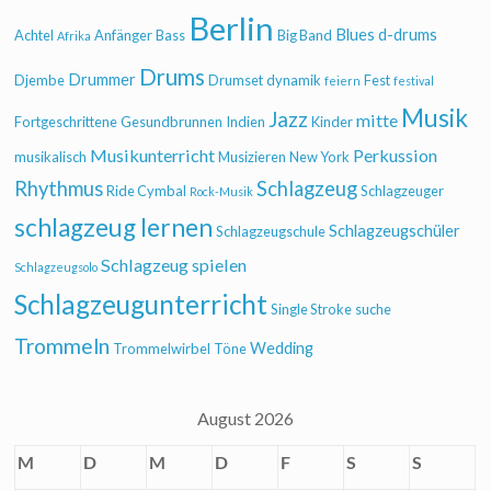
Berlin
Blues
d-drums
Achtel
Anfänger
Bass
Big Band
Afrika
Drums
Drummer
Djembe
Drumset
dynamik
Fest
feiern
festival
Musik
Jazz
mitte
Fortgeschrittene
Gesundbrunnen
Indien
Kinder
Musikunterricht
Perkussion
musikalisch
Musizieren
New York
Rhythmus
Schlagzeug
Ride Cymbal
Schlagzeuger
Rock-Musik
schlagzeug lernen
Schlagzeugschüler
Schlagzeugschule
Schlagzeug spielen
Schlagzeugsolo
Schlagzeugunterricht
Single Stroke
suche
Trommeln
Wedding
Trommelwirbel
Töne
August 2026
M
D
M
D
F
S
S