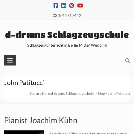
Skip
to
030/ 44717442
content
d-drums Schlagzeugschule
Schlagzeugunterricht in Berlin Mitte/ Wedding
John Patitucci
You are here:
d-drums Schlagzeugschule
>
Blog
>
John Patitucci
Pianist Joachim Kühn
Joachim Kühn habe ich zum ersten mal