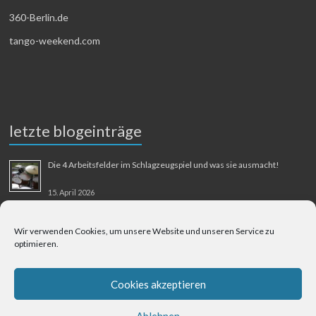
360-Berlin.de
tango-weekend.com
letzte blogeinträge
Die 4 Arbeitsfelder im Schlagzeugspiel und was sie ausmacht!
15. April 2026
MMM-Musik-Mensch-Maschine
Wir verwenden Cookies, um unsere Website und unseren Service zu
optimieren.
31. August 2025
Berliner Flughafen Tegel – Berlin-Bangkok
Cookies akzeptieren
1. August 2025
Ablehnen