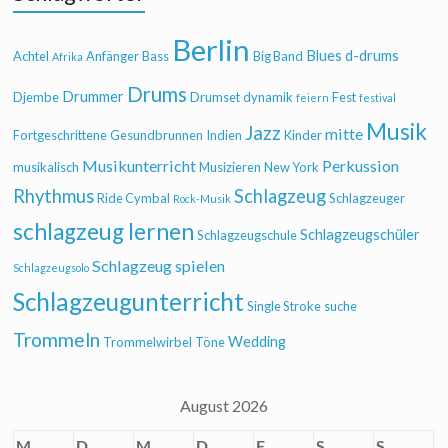
Berlin
Blues
d-drums
Achtel
Anfänger
Bass
Big Band
Afrika
Drums
Drummer
Djembe
Drumset
dynamik
Fest
feiern
festival
Musik
Jazz
mitte
Fortgeschrittene
Gesundbrunnen
Indien
Kinder
Musikunterricht
Perkussion
musikalisch
Musizieren
New York
Rhythmus
Schlagzeug
Ride Cymbal
Schlagzeuger
Rock-Musik
schlagzeug lernen
Schlagzeugschüler
Schlagzeugschule
Schlagzeug spielen
Schlagzeugsolo
Schlagzeugunterricht
Single Stroke
suche
Trommeln
Wedding
Trommelwirbel
Töne
August 2026
M
D
M
D
F
S
S