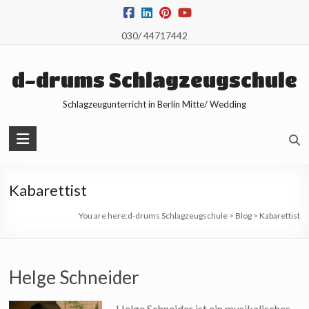
Skip
to
030/ 44717442
content
d-drums Schlagzeugschule
Schlagzeugunterricht in Berlin Mitte/ Wedding
Kabarettist
You are here:
d-drums Schlagzeugschule
>
Blog
>
Kabarettist
Helge Schneider
Helge Schneider ist ein musikalisches