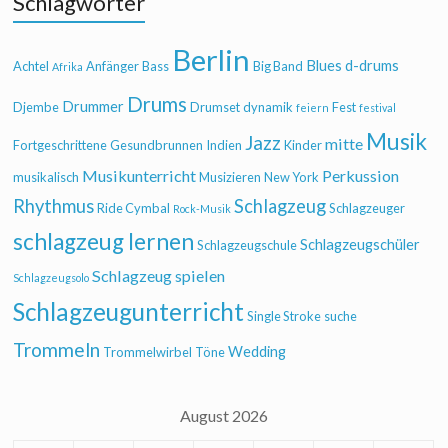
Schlagwörter
Berlin
Blues
d-drums
Achtel
Anfänger
Bass
Big Band
Afrika
Drums
Drummer
Djembe
Drumset
dynamik
Fest
feiern
festival
Musik
Jazz
mitte
Fortgeschrittene
Gesundbrunnen
Indien
Kinder
Musikunterricht
Perkussion
musikalisch
Musizieren
New York
Rhythmus
Schlagzeug
Ride Cymbal
Schlagzeuger
Rock-Musik
schlagzeug lernen
Schlagzeugschüler
Schlagzeugschule
Schlagzeug spielen
Schlagzeugsolo
Schlagzeugunterricht
Single Stroke
suche
Trommeln
Wedding
Trommelwirbel
Töne
August 2026