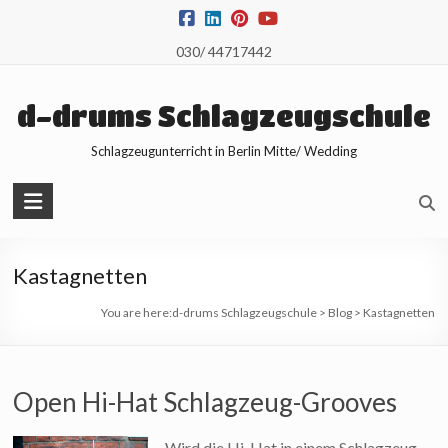
Skip
to
030/ 44717442
content
d-drums Schlagzeugschule
Schlagzeugunterricht in Berlin Mitte/ Wedding
Kastagnetten
You are here:
d-drums Schlagzeugschule
>
Blog
>
Kastagnetten
Open Hi-Hat Schlagzeug-Grooves
Wird die Hi-Hat in einem Schlagzeug-