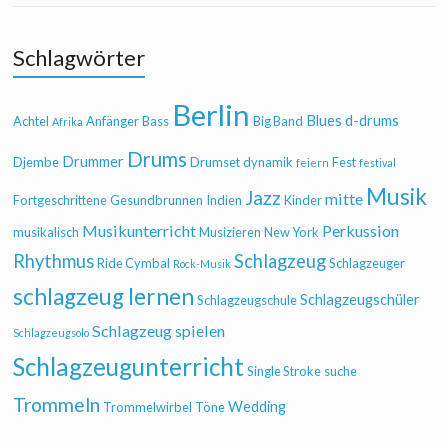
Schlagwörter
Berlin
Blues
d-drums
Achtel
Anfänger
Bass
Big Band
Afrika
Drums
Drummer
Djembe
Drumset
dynamik
Fest
feiern
festival
Musik
Jazz
mitte
Fortgeschrittene
Gesundbrunnen
Indien
Kinder
Musikunterricht
Perkussion
musikalisch
Musizieren
New York
Rhythmus
Schlagzeug
Ride Cymbal
Schlagzeuger
Rock-Musik
schlagzeug lernen
Schlagzeugschüler
Schlagzeugschule
Schlagzeug spielen
Schlagzeugsolo
Schlagzeugunterricht
Single Stroke
suche
Trommeln
Wedding
Trommelwirbel
Töne