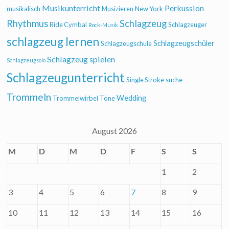
Musikunterricht
Perkussion
musikalisch
Musizieren
New York
Rhythmus
Schlagzeug
Ride Cymbal
Schlagzeuger
Rock-Musik
schlagzeug lernen
Schlagzeugschüler
Schlagzeugschule
Schlagzeug spielen
Schlagzeugsolo
Schlagzeugunterricht
Single Stroke
suche
Trommeln
Wedding
Trommelwirbel
Töne
August 2026
M
D
M
D
F
S
S
1
2
3
4
5
6
7
8
9
10
11
12
13
14
15
16