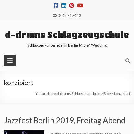
Skip
to
030/ 44717442
content
d-drums Schlagzeugschule
Schlagzeugunterricht in Berlin Mitte/ Wedding
konzipiert
You are here:
d-drums Schlagzeugschule
>
Blog
>
konzipiert
Jazzfest Berlin 2019, Freitag Abend
In der Kassenhalle konnten sich der