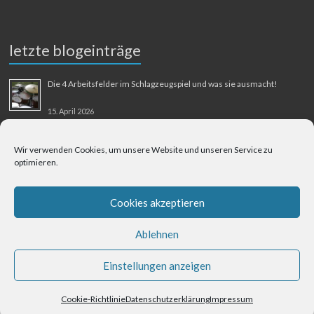
letzte blogeinträge
Die 4 Arbeitsfelder im Schlagzeugspiel und was sie ausmacht!
15. April 2026
MMM-Musik-Mensch-Maschine
Wir verwenden Cookies, um unsere Website und unseren Service zu
optimieren.
31. August 2025
Berliner Flughafen Tegel – Berlin-Bangkok
Cookies akzeptieren
1. August 2025
Ablehnen
Einstellungen anzeigen
Cookie-Richtlinie
Datenschutzerklärung
Impressum
Datenschutzerklärung
Impressum
Kontakt
Cookie-Richtlinie (EU)