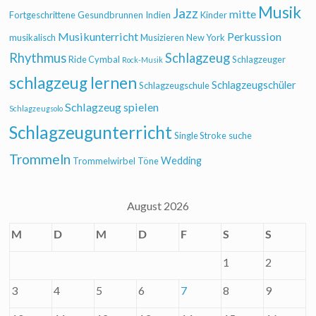
Musik
Jazz
mitte
Fortgeschrittene
Gesundbrunnen
Indien
Kinder
Musikunterricht
Perkussion
musikalisch
Musizieren
New York
Rhythmus
Schlagzeug
Ride Cymbal
Schlagzeuger
Rock-Musik
schlagzeug lernen
Schlagzeugschüler
Schlagzeugschule
Schlagzeug spielen
Schlagzeugsolo
Schlagzeugunterricht
Single Stroke
suche
Trommeln
Wedding
Trommelwirbel
Töne
August 2026
M
D
M
D
F
S
S
1
2
3
4
5
6
7
8
9