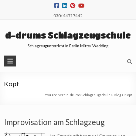
Skip
to
030/ 44717442
content
d-drums Schlagzeugschule
Schlagzeugunterricht in Berlin Mitte/ Wedding
Kopf
You are here:
d-drums Schlagzeugschule
>
Blog
>
Kopf
Improvisation am Schlagzeug
Im Grunde gibt es zwei Gruppen von