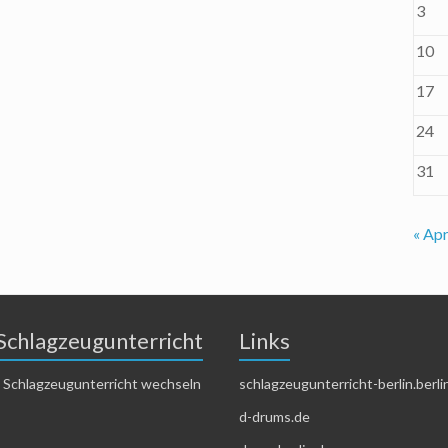
3
10
17
24
31
« Apr
Schlagzeugunterricht
Links
 Schlagzeugunterricht wechseln
schlagzeugunterricht-berlin.berli
d-drums.de