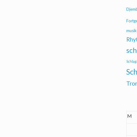
Djem
Fortg
musik
Rhy
sch
Schlag
Sch
Tro
M