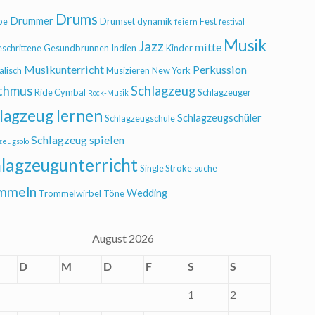
Drums
Drummer
be
Drumset
dynamik
Fest
feiern
festival
Musik
Jazz
mitte
eschrittene
Gesundbrunnen
Indien
Kinder
Musikunterricht
Perkussion
alisch
Musizieren
New York
thmus
Schlagzeug
Ride Cymbal
Schlagzeuger
Rock-Musik
lagzeug lernen
Schlagzeugschüler
Schlagzeugschule
Schlagzeug spielen
zeugsolo
lagzeugunterricht
Single Stroke
suche
mmeln
Wedding
Trommelwirbel
Töne
August 2026
D
M
D
F
S
S
1
2