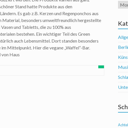
Arch
 schöner Stand hatte Produkte aus den
Ländern. Es gab z.B. Kerzen und Regenponchos aus
 Material, besonders umweltfreundlich hergestellte
Kat
 Vasen und Tabletts, die zu 100% aus
erialen bestehen. Ein wichtiger Teil des Green
Allg
ürlich auch Lebensmittel. Dort standen besonders
Berli
im Mittelpunkt. Hier die vegane „Waffel“-Bar.
 von Haus
Künst
Mus
Schl
Unte
Sch
Achte