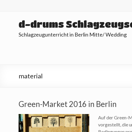
Skip
to
content
d-drums Schlagzeugs
Schlagzeugunterricht in Berlin Mitte/ Wedding
material
Green-Market 2016 in Berlin
Auf der Green-M
vorgestellt, die 
Bedingungen pro