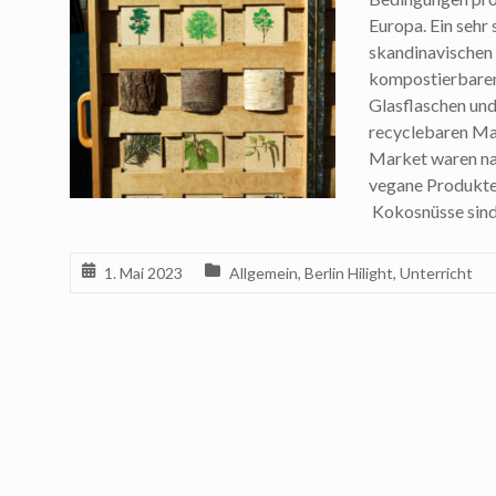
Europa. Ein sehr
skandinavischen 
kompostierbaren
Glasflaschen und
recyclebaren Mat
Market waren nat
vegane Produkte 
Kokosnüsse sind
1. Mai 2023
Allgemein
,
Berlin Hilight
,
Unterricht