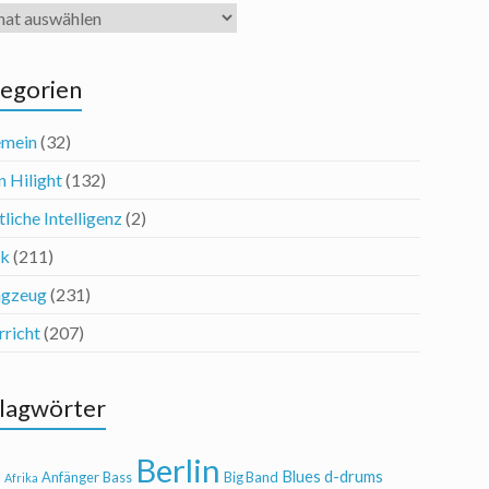
iv
egorien
emein
(32)
n Hilight
(132)
liche Intelligenz
(2)
ik
(211)
agzeug
(231)
rricht
(207)
lagwörter
Berlin
Blues
d-drums
l
Anfänger
Bass
Big Band
Afrika