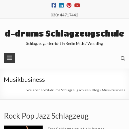
Skip
to
030/ 44717442
content
d-drums Schlagzeugschule
Schlagzeugunterricht in Berlin Mitte/ Wedding
Musikbusiness
You are here:
d-drums Schlagzeugschule
>
Blog
>
Musikbusiness
Rock Pop Jazz Schlagzeug
Das Schlagzeug ist ein junges