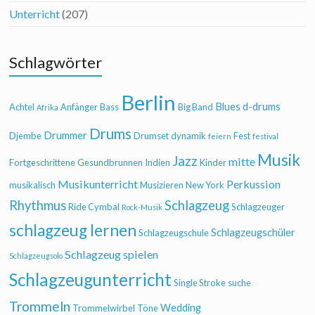
Unterricht
(207)
Schlagwörter
Berlin
Blues
d-drums
Achtel
Anfänger
Bass
Big Band
Afrika
Drums
Drummer
Djembe
Drumset
dynamik
Fest
feiern
festival
Musik
Jazz
mitte
Fortgeschrittene
Gesundbrunnen
Indien
Kinder
Musikunterricht
Perkussion
musikalisch
Musizieren
New York
Rhythmus
Schlagzeug
Ride Cymbal
Schlagzeuger
Rock-Musik
schlagzeug lernen
Schlagzeugschüler
Schlagzeugschule
Schlagzeug spielen
Schlagzeugsolo
Schlagzeugunterricht
Single Stroke
suche
Trommeln
Wedding
Trommelwirbel
Töne