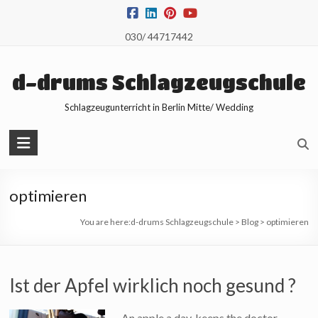
Skip
to
030/ 44717442
content
d-drums Schlagzeugschule
Schlagzeugunterricht in Berlin Mitte/ Wedding
optimieren
You are here:
d-drums Schlagzeugschule
>
Blog
>
optimieren
Ist der Apfel wirklich noch gesund ?
„An apple a day, keeps the doctor