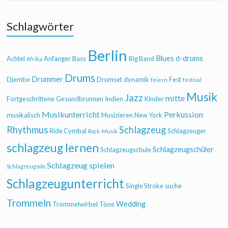
Schlagwörter
Berlin
Blues
d-drums
Achtel
Anfänger
Bass
Big Band
Afrika
Drums
Drummer
Djembe
Drumset
dynamik
Fest
feiern
festival
Musik
Jazz
mitte
Fortgeschrittene
Gesundbrunnen
Indien
Kinder
Musikunterricht
Perkussion
musikalisch
Musizieren
New York
Rhythmus
Schlagzeug
Ride Cymbal
Schlagzeuger
Rock-Musik
schlagzeug lernen
Schlagzeugschüler
Schlagzeugschule
Schlagzeug spielen
Schlagzeugsolo
Schlagzeugunterricht
Single Stroke
suche
Trommeln
Wedding
Trommelwirbel
Töne