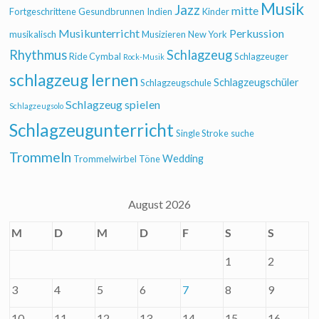
Musik
Jazz
mitte
Fortgeschrittene
Gesundbrunnen
Indien
Kinder
Musikunterricht
Perkussion
musikalisch
Musizieren
New York
Rhythmus
Schlagzeug
Ride Cymbal
Schlagzeuger
Rock-Musik
schlagzeug lernen
Schlagzeugschüler
Schlagzeugschule
Schlagzeug spielen
Schlagzeugsolo
Schlagzeugunterricht
Single Stroke
suche
Trommeln
Wedding
Trommelwirbel
Töne
August 2026
M
D
M
D
F
S
S
1
2
3
4
5
6
7
8
9
10
11
12
13
14
15
16