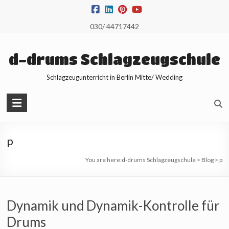
Skip
to
030/ 44717442
content
d-drums Schlagzeugschule
Schlagzeugunterricht in Berlin Mitte/ Wedding
p
You are here:
d-drums Schlagzeugschule
>
Blog
>
p
Dynamik und Dynamik-Kontrolle für
Drums