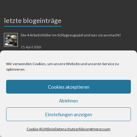
letzte blogeinträge
Die 4 Arbeitsfelder im Schlagzeugspiel und was sie ausmacht!
15. April 2026
MMM-Musik-Mensch-Maschine
Wir verwenden Cookies, um unsere Website und unseren Service zu
optimieren.
31. August 2025
Berliner Flughafen Tegel – Berlin-Bangkok
Cookies akzeptieren
1. August 2025
Ablehnen
Einstellungen anzeigen
Cookie-Richtlinie
Datenschutzerklärung
Impressum
Datenschutzerklärung
Impressum
Kontakt
Cookie-Richtlinie (EU)