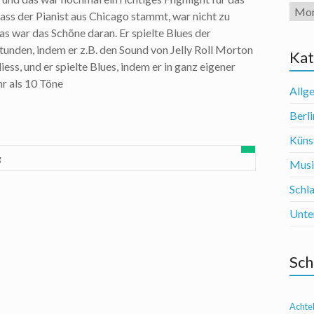
Arch
ass der Pianist aus Chicago stammt, war nicht zu
as war das Schöne daran. Er spielte Blues der
stunden, indem er z.B. den Sound von Jelly Roll Morton
Kat
iess, und er spielte Blues, indem er in ganz eigener
r als 10 Töne
Allg
Berli
Künst
g
Mus
Schl
Unte
Sch
Achte