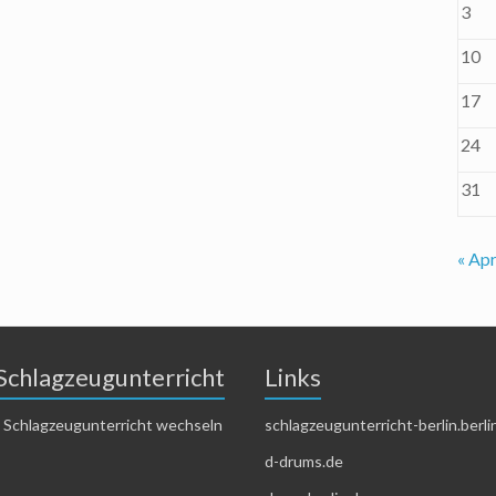
3
10
17
24
31
« Apr
Schlagzeugunterricht
Links
 Schlagzeugunterricht wechseln
schlagzeugunterricht-berlin.berli
d-drums.de