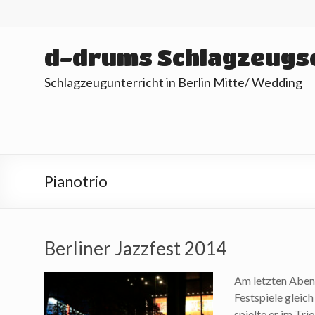
Skip
to
content
d-drums Schlagzeugs
Schlagzeugunterricht in Berlin Mitte/ Wedding
Pianotrio
Berliner Jazzfest 2014
Am letzten Abend
Festspiele gleic
spielte er im Tri