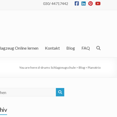
030/ 44717442
lagzeug Online lernen
Kontakt
Blog
FAQ
You are here:
d-drums Schlagzeugschule
>
Blog
>
Pianotrio
hiv