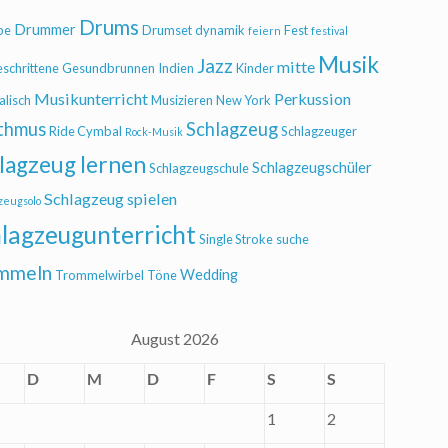
Drums
Drummer
be
Drumset
dynamik
Fest
feiern
festival
Musik
Jazz
mitte
eschrittene
Gesundbrunnen
Indien
Kinder
Musikunterricht
Perkussion
alisch
Musizieren
New York
thmus
Schlagzeug
Ride Cymbal
Schlagzeuger
Rock-Musik
lagzeug lernen
Schlagzeugschüler
Schlagzeugschule
Schlagzeug spielen
zeugsolo
lagzeugunterricht
Single Stroke
suche
mmeln
Wedding
Trommelwirbel
Töne
August 2026
D
M
D
F
S
S
1
2