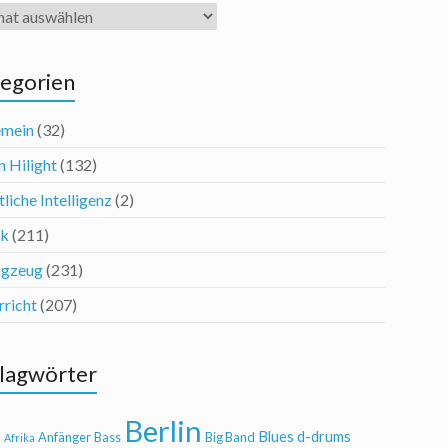
iv
egorien
emein
(32)
n Hilight
(132)
liche Intelligenz
(2)
ik
(211)
agzeug
(231)
rricht
(207)
lagwörter
Berlin
Blues
d-drums
l
Anfänger
Bass
Big Band
Afrika