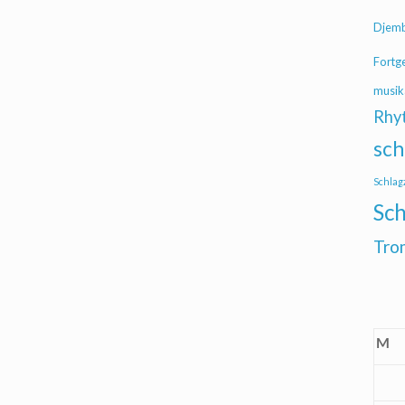
Djem
Fortg
musik
Rhy
sch
Schlag
Sch
Tro
M