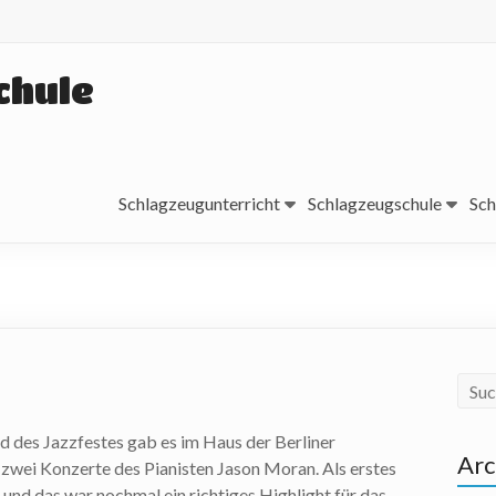
chule
Schlagzeugunterricht
Schlagzeugschule
Sch
 des Jazzfestes gab es im Haus der Berliner
Arc
h zwei Konzerte des Pianisten Jason Moran. Als erstes
o und das war nochmal ein richtiges Highlight für das