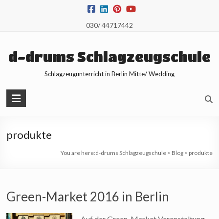
Skip
to
030/ 44717442
content
d-drums Schlagzeugschule
Schlagzeugunterricht in Berlin Mitte/ Wedding
produkte
You are here:
d-drums Schlagzeugschule
>
Blog
>
produkte
Green-Market 2016 in Berlin
Auf der Green-Market Veranstaltung