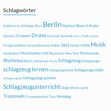
Schlagwörter
Berlin
Blues
d-drums
Achtel
Anfänger
Bass
Big Band
Afrika
Drums
Drummer
Djembe
Drumset
dynamik
Fest
feiern
festival
Musik
Jazz
mitte
Fortgeschrittene
Gesundbrunnen
Indien
Kinder
Musikunterricht
Perkussion
musikalisch
Musizieren
New York
Rhythmus
Schlagzeug
Ride Cymbal
Schlagzeuger
Rock-Musik
schlagzeug lernen
Schlagzeugschüler
Schlagzeugschule
Schlagzeug spielen
Schlagzeugsolo
Schlagzeugunterricht
Single Stroke
suche
Trommeln
Wedding
Trommelwirbel
Töne