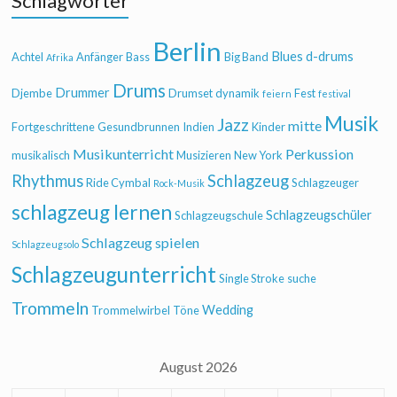
Schlagwörter
Berlin
Blues
d-drums
Achtel
Anfänger
Bass
Big Band
Afrika
Drums
Drummer
Djembe
Drumset
dynamik
Fest
feiern
festival
Musik
Jazz
mitte
Fortgeschrittene
Gesundbrunnen
Indien
Kinder
Musikunterricht
Perkussion
musikalisch
Musizieren
New York
Rhythmus
Schlagzeug
Ride Cymbal
Schlagzeuger
Rock-Musik
schlagzeug lernen
Schlagzeugschüler
Schlagzeugschule
Schlagzeug spielen
Schlagzeugsolo
Schlagzeugunterricht
Single Stroke
suche
Trommeln
Wedding
Trommelwirbel
Töne
August 2026