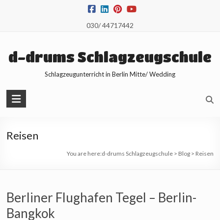
Skip
to
030/ 44717442
content
d-drums Schlagzeugschule
Schlagzeugunterricht in Berlin Mitte/ Wedding
Reisen
You are here:
d-drums Schlagzeugschule
>
Blog
>
Reisen
Berliner Flughafen Tegel – Berlin-
Bangkok