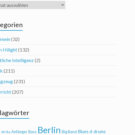
iv
egorien
emein
(32)
n Hilight
(132)
liche Intelligenz
(2)
ik
(211)
agzeug
(231)
rricht
(207)
lagwörter
Berlin
Blues
d-drums
l
Anfänger
Bass
Big Band
Afrika