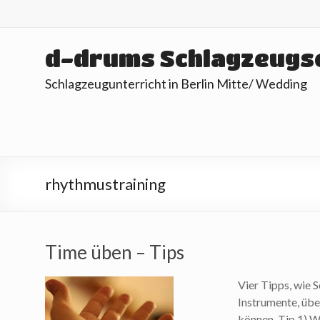
Skip
to
content
d-drums Schlagzeugs
Schlagzeugunterricht in Berlin Mitte/ Wedding
rhythmustraining
Time üben – Tips
Vier Tipps, wie 
Instrumente, übe
können. Tip 1) W