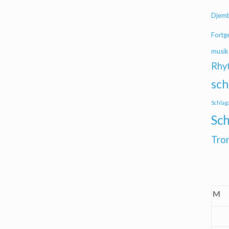
Djem
Fortg
musik
Rhy
sch
Schlag
Sch
Tro
M