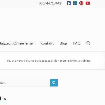
030/ 44717442
lagzeug Online lernen
Kontakt
Blog
FAQ
You are here:
d-drums Schlagzeugschule
>
Blog
>
rhythmustraining
hiv