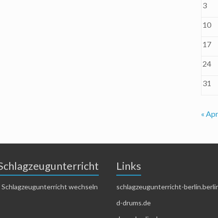
3
10
17
24
31
« Apr
Schlagzeugunterricht
Links
 Schlagzeugunterricht wechseln
schlagzeugunterricht-berlin.berli
d-drums.de