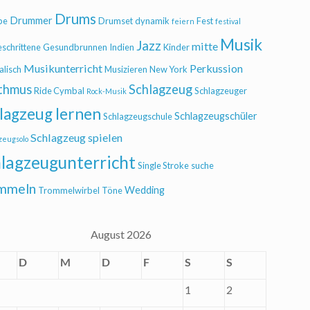
Drums
Drummer
be
Drumset
dynamik
Fest
feiern
festival
Musik
Jazz
mitte
eschrittene
Gesundbrunnen
Indien
Kinder
Musikunterricht
Perkussion
alisch
Musizieren
New York
thmus
Schlagzeug
Ride Cymbal
Schlagzeuger
Rock-Musik
lagzeug lernen
Schlagzeugschüler
Schlagzeugschule
Schlagzeug spielen
zeugsolo
lagzeugunterricht
Single Stroke
suche
mmeln
Wedding
Trommelwirbel
Töne
August 2026
D
M
D
F
S
S
1
2