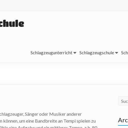
chule
Schlagzeugunterricht
Schlagzeugschule
Sch
Schlagzeuger, Sänger oder Musiker anderer
Arc
n können, um eine Bandbreite an Tempi spielen zu
ähle eine Aufgabe und ein mittleres Tempo, z.b. 80