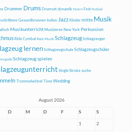
Drums
Drummer
be
Drumset
dynamik
Fest
feiern
festival
Musik
Jazz
mitte
eschrittene
Gesundbrunnen
Indien
Kinder
Musikunterricht
Perkussion
alisch
Musizieren
New York
thmus
Schlagzeug
Ride Cymbal
Schlagzeuger
Rock-Musik
lagzeug lernen
Schlagzeugschüler
Schlagzeugschule
Schlagzeug spielen
zeugsolo
lagzeugunterricht
Single Stroke
suche
mmeln
Wedding
Trommelwirbel
Töne
August 2026
D
M
D
F
S
S
1
2