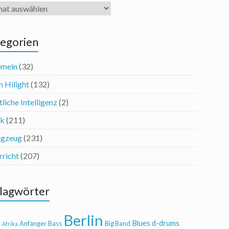
iv
egorien
emein
(32)
n Hilight
(132)
liche Intelligenz
(2)
ik
(211)
agzeug
(231)
rricht
(207)
lagwörter
Berlin
Blues
d-drums
l
Anfänger
Bass
Big Band
Afrika