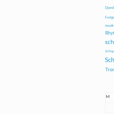
Djem
Fortg
musik
Rhy
sch
Schlag
Sch
Tro
M