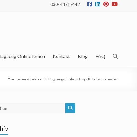
030/ 44717442
lagzeug Online lernen
Kontakt
Blog
FAQ
You are here:
d-drums Schlagzeugschule
>
Blog
>
Roboterorchester
hiv