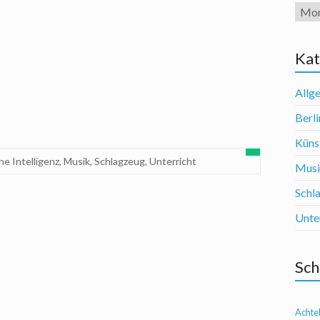
Arch
Kat
Allg
Berli
Künst
he Intelligenz
,
Musik
,
Schlagzeug
,
Unterricht
Mus
Schl
Unte
Sch
Achte