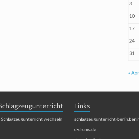
3
10
17
24
31
« Apr
Schlagzeugunterricht
Links
 Schlagzeugunterricht wechseln
schlagzeugunterricht-berlin.berli
d-drums.de