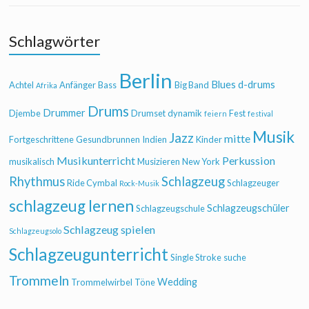
Schlagwörter
Berlin
Blues
d-drums
Achtel
Anfänger
Bass
Big Band
Afrika
Drums
Drummer
Djembe
Drumset
dynamik
Fest
feiern
festival
Musik
Jazz
mitte
Fortgeschrittene
Gesundbrunnen
Indien
Kinder
Musikunterricht
Perkussion
musikalisch
Musizieren
New York
Rhythmus
Schlagzeug
Ride Cymbal
Schlagzeuger
Rock-Musik
schlagzeug lernen
Schlagzeugschüler
Schlagzeugschule
Schlagzeug spielen
Schlagzeugsolo
Schlagzeugunterricht
Single Stroke
suche
Trommeln
Wedding
Trommelwirbel
Töne