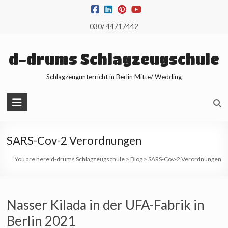
Skip
to
030/ 44717442
content
d-drums Schlagzeugschule
Schlagzeugunterricht in Berlin Mitte/ Wedding
SARS-Cov-2 Verordnungen
You are here:
d-drums Schlagzeugschule
>
Blog
>
SARS-Cov-2 Verordnungen
Nasser Kilada in der UFA-Fabrik in
Berlin 2021