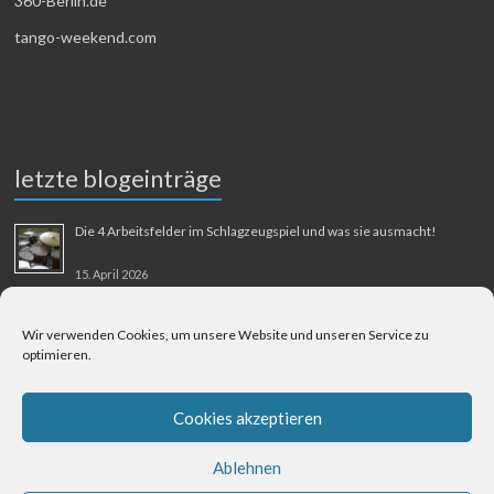
360-Berlin.de
tango-weekend.com
letzte blogeinträge
Die 4 Arbeitsfelder im Schlagzeugspiel und was sie ausmacht!
15. April 2026
MMM-Musik-Mensch-Maschine
Wir verwenden Cookies, um unsere Website und unseren Service zu
optimieren.
31. August 2025
Berliner Flughafen Tegel – Berlin-Bangkok
Cookies akzeptieren
1. August 2025
Ablehnen