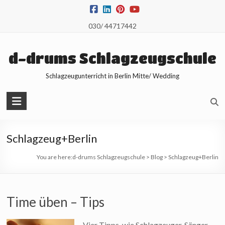
Skip
to
030/ 44717442
content
d-drums Schlagzeugschule
Schlagzeugunterricht in Berlin Mitte/ Wedding
Schlagzeug+Berlin
You are here:
d-drums Schlagzeugschule
>
Blog
>
Schlagzeug+Berlin
Time üben – Tips
Vier Tipps, wie Schlagzeuger, Sänger