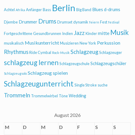
Berlin
Blues
d-drums
Achtel
Anfänger
Bass
Big Band
Afrika
Drums
Drummer
Djembe
Drumset
dynamik
Fest
feiern
festival
Musik
Jazz
mitte
Fortgeschrittene
Gesundbrunnen
Indien
Kinder
Musikunterricht
Perkussion
musikalisch
Musizieren
New York
Rhythmus
Schlagzeug
Ride Cymbal
Schlagzeuger
Rock-Musik
schlagzeug lernen
Schlagzeugschüler
Schlagzeugschule
Schlagzeug spielen
Schlagzeugsolo
Schlagzeugunterricht
Single Stroke
suche
Trommeln
Wedding
Trommelwirbel
Töne
August 2026
M
D
M
D
F
S
S