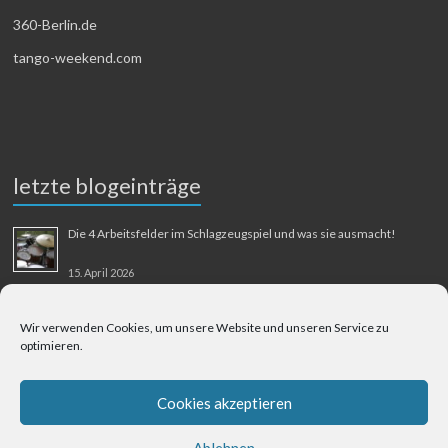
360-Berlin.de
tango-weekend.com
letzte blogeinträge
Die 4 Arbeitsfelder im Schlagzeugspiel und was sie ausmacht!
15. April 2026
MMM-Musik-Mensch-Maschine
Wir verwenden Cookies, um unsere Website und unseren Service zu
optimieren.
31. August 2025
Berliner Flughafen Tegel – Berlin-Bangkok
Cookies akzeptieren
1. August 2025
Ablehnen