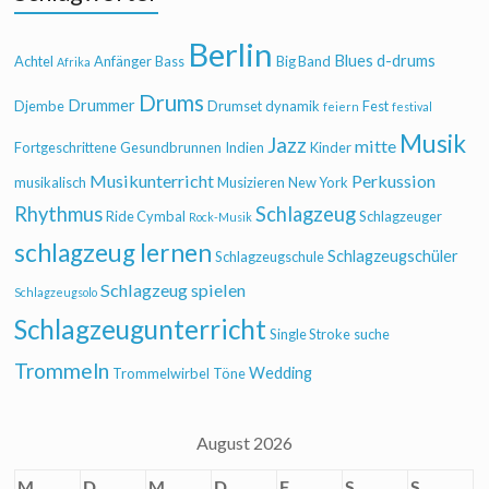
Berlin
Blues
d-drums
Achtel
Anfänger
Bass
Big Band
Afrika
Drums
Drummer
Djembe
Drumset
dynamik
Fest
feiern
festival
Musik
Jazz
mitte
Fortgeschrittene
Gesundbrunnen
Indien
Kinder
Musikunterricht
Perkussion
musikalisch
Musizieren
New York
Rhythmus
Schlagzeug
Ride Cymbal
Schlagzeuger
Rock-Musik
schlagzeug lernen
Schlagzeugschüler
Schlagzeugschule
Schlagzeug spielen
Schlagzeugsolo
Schlagzeugunterricht
Single Stroke
suche
Trommeln
Wedding
Trommelwirbel
Töne
August 2026
M
D
M
D
F
S
S