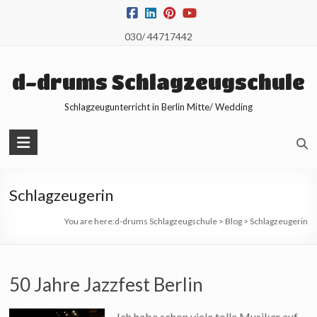
Skip
to
030/ 44717442
content
d-drums Schlagzeugschule
Schlagzeugunterricht in Berlin Mitte/ Wedding
Schlagzeugerin
You are here:
d-drums Schlagzeugschule
>
Blog
>
Schlagzeugerin
50 Jahre Jazzfest Berlin
Ich habe schon viele tolle Musiker auf