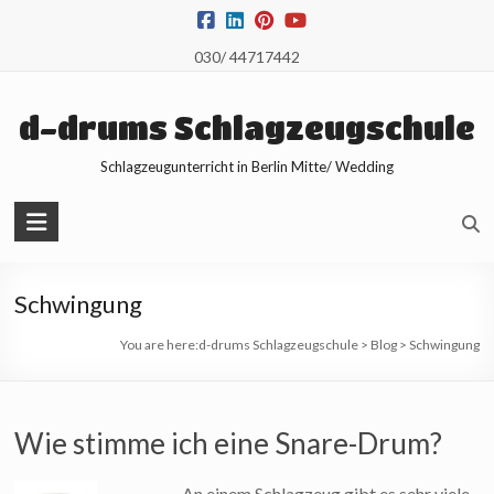
Skip
to
030/ 44717442
content
d-drums Schlagzeugschule
Schlagzeugunterricht in Berlin Mitte/ Wedding
Schwingung
You are here:
d-drums Schlagzeugschule
>
Blog
>
Schwingung
Wie stimme ich eine Snare-Drum?
An einem Schlagzeug gibt es sehr viele