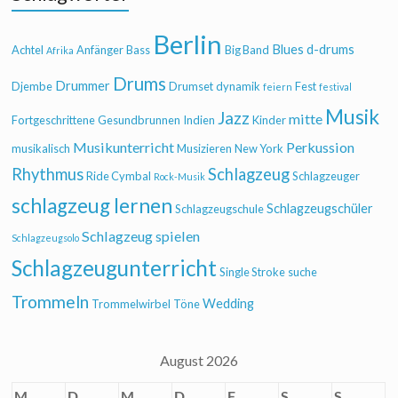
Berlin
Blues
d-drums
Achtel
Anfänger
Bass
Big Band
Afrika
Drums
Drummer
Djembe
Drumset
dynamik
Fest
feiern
festival
Musik
Jazz
mitte
Fortgeschrittene
Gesundbrunnen
Indien
Kinder
Musikunterricht
Perkussion
musikalisch
Musizieren
New York
Rhythmus
Schlagzeug
Ride Cymbal
Schlagzeuger
Rock-Musik
schlagzeug lernen
Schlagzeugschüler
Schlagzeugschule
Schlagzeug spielen
Schlagzeugsolo
Schlagzeugunterricht
Single Stroke
suche
Trommeln
Wedding
Trommelwirbel
Töne
August 2026
M
D
M
D
F
S
S