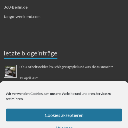
360-Berlin.de
tango-weekend.com
letzte blogeinträge
Die 4 Arbeitsfelder im Schlagzeugspiel und was sie ausmacht!
15. April 2026
MMM-Musik-Mensch-Maschine
Wir verwenden Cookies, um unsere Website und unseren Service zu
optimieren.
31. August 2025
Berliner Flughafen Tegel – Berlin-Bangkok
Cookies akzeptieren
1. August 2025
Ablehnen