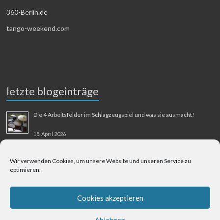
360-Berlin.de
tango-weekend.com
letzte blogeinträge
Die 4 Arbeitsfelder im Schlagzeugspiel und was sie ausmacht!
15. April 2026
MMM-Musik-Mensch-Maschine
Wir verwenden Cookies, um unsere Website und unseren Service zu
optimieren.
31. August 2025
Berliner Flughafen Tegel – Berlin-Bangkok
Cookies akzeptieren
1. August 2025
Ablehnen