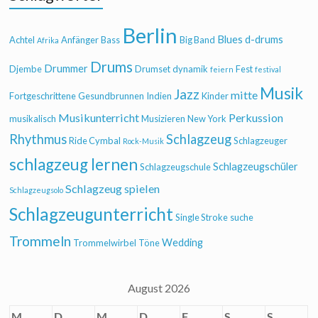
Berlin
Blues
d-drums
Achtel
Anfänger
Bass
Big Band
Afrika
Drums
Drummer
Djembe
Drumset
dynamik
Fest
feiern
festival
Musik
Jazz
mitte
Fortgeschrittene
Gesundbrunnen
Indien
Kinder
Musikunterricht
Perkussion
musikalisch
Musizieren
New York
Rhythmus
Schlagzeug
Ride Cymbal
Schlagzeuger
Rock-Musik
schlagzeug lernen
Schlagzeugschüler
Schlagzeugschule
Schlagzeug spielen
Schlagzeugsolo
Schlagzeugunterricht
Single Stroke
suche
Trommeln
Wedding
Trommelwirbel
Töne
August 2026
M
D
M
D
F
S
S