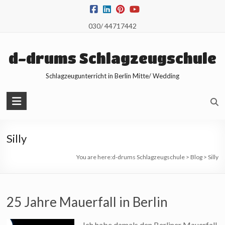
Skip
to
030/ 44717442
content
d-drums Schlagzeugschule
Schlagzeugunterricht in Berlin Mitte/ Wedding
Silly
You are here:
d-drums Schlagzeugschule
>
Blog
>
Silly
25 Jahre Mauerfall in Berlin
Ich habe damals den Berliner Mauerfall