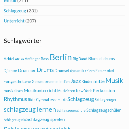
Musik
(211)
Schlagzeug
(231)
Unterricht
(207)
Schlagwörter
Berlin
Blues
d-drums
Achtel
Anfänger
Bass
Big Band
Afrika
Drums
Drummer
Djembe
Drumset
dynamik
Fest
feiern
festival
Musik
Jazz
mitte
Fortgeschrittene
Gesundbrunnen
Indien
Kinder
Musikunterricht
Perkussion
musikalisch
Musizieren
New York
Rhythmus
Schlagzeug
Ride Cymbal
Schlagzeuger
Rock-Musik
schlagzeug lernen
Schlagzeugschüler
Schlagzeugschule
Schlagzeug spielen
Schlagzeugsolo