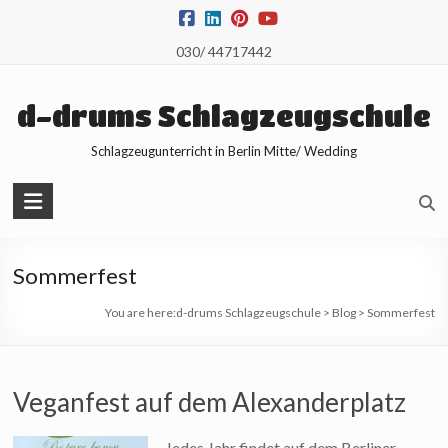
Skip
to
030/ 44717442
content
d-drums Schlagzeugschule
Schlagzeugunterricht in Berlin Mitte/ Wedding
Sommerfest
You are here:
d-drums Schlagzeugschule
>
Blog
>
Sommerfest
Veganfest auf dem Alexanderplatz
Jedes Jahr findet auf dem Berliner-