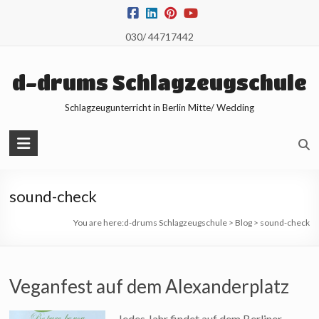
Skip
to
030/ 44717442
content
d-drums Schlagzeugschule
Schlagzeugunterricht in Berlin Mitte/ Wedding
sound-check
You are here:
d-drums Schlagzeugschule
>
Blog
>
sound-check
Veganfest auf dem Alexanderplatz
Jedes Jahr findet auf dem Berliner-