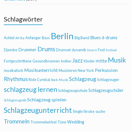
Schlagwörter
Berlin
Blues
d-drums
Achtel
Anfänger
Bass
Big Band
Afrika
Drums
Drummer
Djembe
Drumset
dynamik
Fest
feiern
festival
Musik
Jazz
mitte
Fortgeschrittene
Gesundbrunnen
Indien
Kinder
Musikunterricht
Perkussion
musikalisch
Musizieren
New York
Rhythmus
Schlagzeug
Ride Cymbal
Schlagzeuger
Rock-Musik
schlagzeug lernen
Schlagzeugschüler
Schlagzeugschule
Schlagzeug spielen
Schlagzeugsolo
Schlagzeugunterricht
Single Stroke
suche
Trommeln
Wedding
Trommelwirbel
Töne