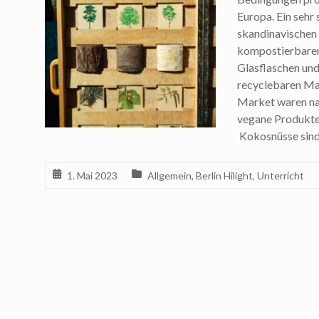
Europa. Ein sehr
skandinavischen 
kompostierbaren
Glasflaschen und
recyclebaren Mat
Market waren nat
vegane Produkte 
Kokosnüsse sind
1. Mai 2023
Allgemein
,
Berlin Hilight
,
Unterricht