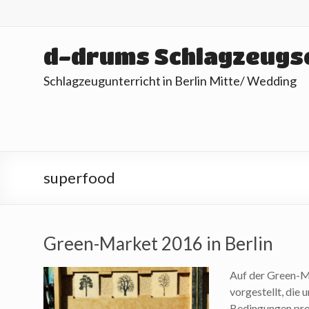
Skip
to
content
d-drums Schlagzeugs
Schlagzeugunterricht in Berlin Mitte/ Wedding
superfood
Green-Market 2016 in Berlin
Auf der Green-M
vorgestellt, die 
Bedingungen pro