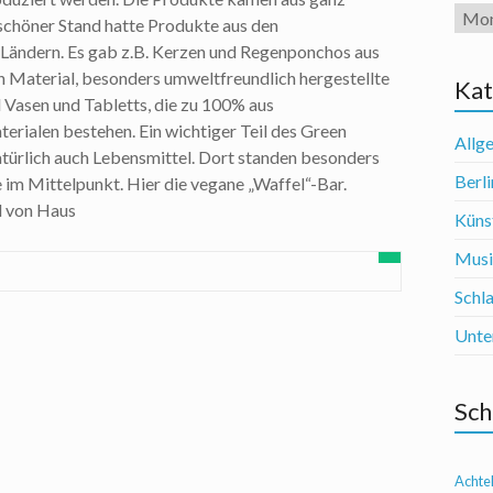
Arch
 schöner Stand hatte Produkte aus den
Ländern. Es gab z.B. Kerzen und Regenponchos aus
 Material, besonders umweltfreundlich hergestellte
Kat
 Vasen und Tabletts, die zu 100% aus
erialen bestehen. Ein wichtiger Teil des Green
Allg
ürlich auch Lebensmittel. Dort standen besonders
Berli
im Mittelpunkt. Hier die vegane „Waffel“-Bar.
 von Haus
Künst
Mus
Schl
Unte
Sch
Achte