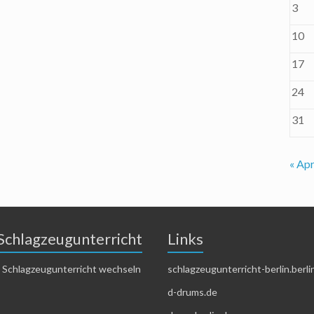
3
10
17
24
31
« Apr
Schlagzeugunterricht
Links
 Schlagzeugunterricht wechseln
schlagzeugunterricht-berlin.berli
d-drums.de