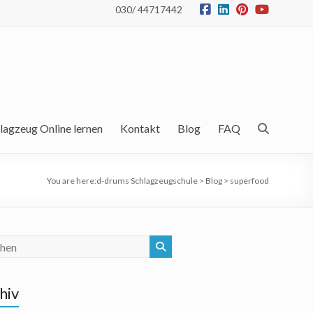
030/ 44717442
lagzeug Online lernen
Kontakt
Blog
FAQ
You are here:
d-drums Schlagzeugschule
>
Blog
>
superfood
hiv