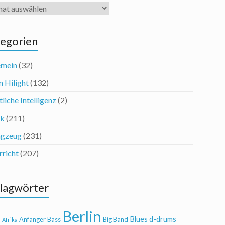
iv
egorien
emein
(32)
n Hilight
(132)
liche Intelligenz
(2)
ik
(211)
agzeug
(231)
rricht
(207)
lagwörter
Berlin
Blues
d-drums
l
Anfänger
Bass
Big Band
Afrika