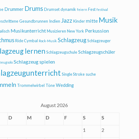
Drums
Drummer
be
Drumset
dynamik
Fest
feiern
festival
Musik
Jazz
mitte
eschrittene
Gesundbrunnen
Indien
Kinder
Musikunterricht
Perkussion
alisch
Musizieren
New York
thmus
Schlagzeug
Ride Cymbal
Schlagzeuger
Rock-Musik
lagzeug lernen
Schlagzeugschüler
Schlagzeugschule
Schlagzeug spielen
zeugsolo
lagzeugunterricht
Single Stroke
suche
mmeln
Wedding
Trommelwirbel
Töne
August 2026
D
M
D
F
S
S
1
2