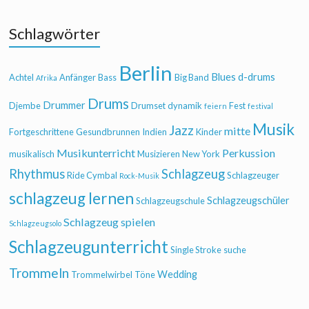
Schlagwörter
Berlin
Blues
d-drums
Achtel
Anfänger
Bass
Big Band
Afrika
Drums
Drummer
Djembe
Drumset
dynamik
Fest
feiern
festival
Musik
Jazz
mitte
Fortgeschrittene
Gesundbrunnen
Indien
Kinder
Musikunterricht
Perkussion
musikalisch
Musizieren
New York
Rhythmus
Schlagzeug
Ride Cymbal
Schlagzeuger
Rock-Musik
schlagzeug lernen
Schlagzeugschüler
Schlagzeugschule
Schlagzeug spielen
Schlagzeugsolo
Schlagzeugunterricht
Single Stroke
suche
Trommeln
Wedding
Trommelwirbel
Töne