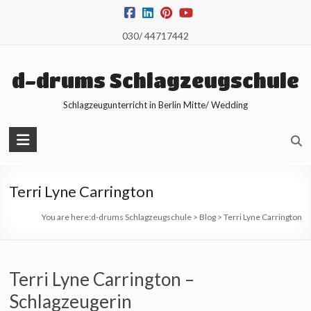
Skip
to
030/ 44717442
content
d-drums Schlagzeugschule
Schlagzeugunterricht in Berlin Mitte/ Wedding
Terri Lyne Carrington
You are here:
d-drums Schlagzeugschule
>
Blog
>
Terri Lyne Carrington
Terri Lyne Carrington –
Schlagzeugerin