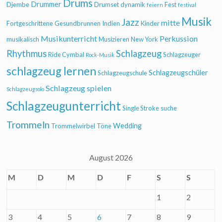
Drums
Drummer
Djembe
Drumset
dynamik
Fest
feiern
festival
Musik
Jazz
mitte
Fortgeschrittene
Gesundbrunnen
Indien
Kinder
Musikunterricht
Perkussion
musikalisch
Musizieren
New York
Rhythmus
Schlagzeug
Ride Cymbal
Schlagzeuger
Rock-Musik
schlagzeug lernen
Schlagzeugschüler
Schlagzeugschule
Schlagzeug spielen
Schlagzeugsolo
Schlagzeugunterricht
Single Stroke
suche
Trommeln
Wedding
Trommelwirbel
Töne
August 2026
M
D
M
D
F
S
S
1
2
3
4
5
6
7
8
9