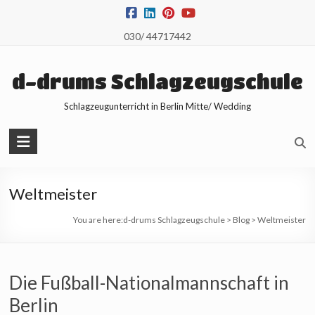
Skip
to
030/ 44717442
content
d-drums Schlagzeugschule
Schlagzeugunterricht in Berlin Mitte/ Wedding
Weltmeister
You are here:
d-drums Schlagzeugschule
>
Blog
>
Weltmeister
Die Fußball-Nationalmannschaft in
Berlin